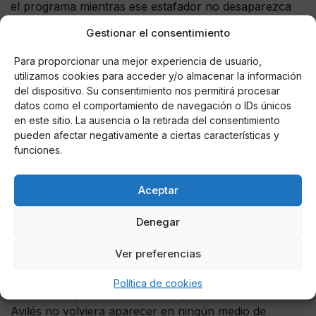
el programa mientras ese estafador no desaparezca
de
Telecinco
, manifestaban una gran multitud de
Gestionar el consentimiento
seguidores habituales de 'Viva la vida'." "La culpa la
tiene la presentadora y la dirección del programa por
Para proporcionar una mejor experiencia de usuario,
permitir que un mentiroso ocupe el lugar de un
utilizamos cookies para acceder y/o almacenar la información
periodista", aseguraban en las redes. "Que despidan al
del dispositivo. Su consentimiento nos permitirá procesar
datos como el comportamiento de navegación o IDs únicos
director y a la presentadora, es una vergüenza". Cabe
en este sitio. La ausencia o la retirada del consentimiento
recordar que hace escasamente 15 días ya pidieron a
pueden afectar negativamente a ciertas características y
Mediaset la desaparición del cordobés aunque la
funciones.
cadena parece haber hecho caso omiso.
Las redes sociales llevan meses
Aceptar
pidiendo la expulsión definitiva de
Denegar
todos los programas de Mediaset
Ver preferencias
Estos eran algunos de los tuits que podíamos ver hace
escasos días en la red social de
Twitter
donde los
Política de cookies
internautas pedían a la cadena que José Antonio
Avilés no volviera aparecer en ningún medio de