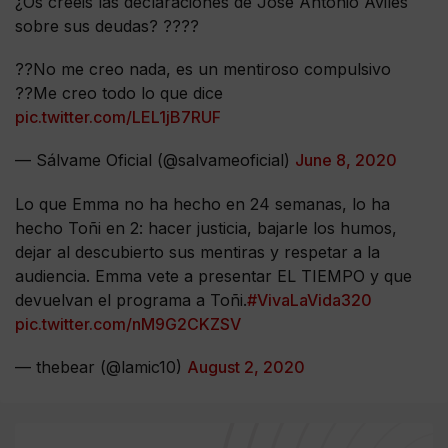
¿Os creéis las declaraciones de José Antonio Avilés
sobre sus deudas? ????
??No me creo nada, es un mentiroso compulsivo
??Me creo todo lo que dice
pic.twitter.com/LEL1jB7RUF
— Sálvame Oficial (@salvameoficial)
June 8, 2020
Lo que Emma no ha hecho en 24 semanas, lo ha
hecho Toñi en 2: hacer justicia, bajarle los humos,
dejar al descubierto sus mentiras y respetar a la
audiencia. Emma vete a presentar EL TIEMPO y que
devuelvan el programa a Toñi.
#VivaLaVida320
pic.twitter.com/nM9G2CKZSV
— thebear (@lamic10)
August 2, 2020