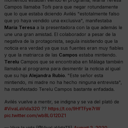
momentos estaban viendo el programa, María Teresa
Campos llamaba Toñi para que negar rotundamente
que lo que estaba diciendo Avilés "estotalmente falso
que yo haya vendido una exclusiva", manifestaba
María
Teresa
a la presentadora con la que además le
une una gran amistad. El colaborador a pesar de la
negativa de la protagonista, seguía insistiendo que la
noticia era verdad ya que sus fuentes eran muy fiables
y que la matriarca de las
Campos
estaba mintiendo.
Terelu
Campos que se encontraba en Málaga también
llamaba al programa para desmentir la noticia al igual
que su hija
Alejandra
Rubio
. "Este señor esta
mintiendo, mi madre no ha hecho ninguna entrevista",
ha manifestado Terelu Campos bastante enfadada.
Avilés vuelve a mentir, se indigna y se va del plató de
#VivaLaVida320
??
https://t.co/9HfTFye7rW
pic.twitter.com/wb8LG12DZ1
— Viva la vida (@VivaLaVidaT5)
August 2, 2020