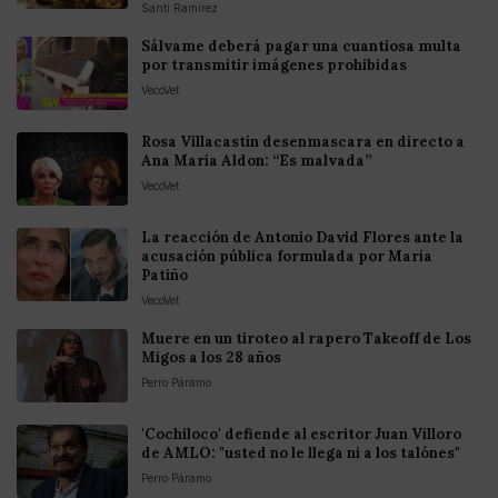
Santi Ramirez
Sálvame deberá pagar una cuantiosa multa
por transmitir imágenes prohibidas
VecoVet
Rosa Villacastín desenmascara en directo a
Ana María Aldon: “Es malvada”
VecoVet
La reacción de Antonio David Flores ante la
acusación pública formulada por María
Patiño
VecoVet
Muere en un tiroteo al rapero Takeoff de Los
Migos a los 28 años
Perro Páramo
'Cochiloco' defiende al escritor Juan Villoro
de AMLO: "usted no le llega ni a los talónes"
Perro Páramo