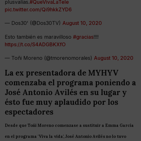
plusvalías.
#QueVivaLaTele
pic.twitter.com/Qi9hkkZYD6
— Dos30' (@Dos30TV)
August 10, 2020
Esto también es maravilloso
#gracias
!!!!
https://t.co/S4ADGBKXfO
— Toñi Moreno (@tmorenomorales)
August 10, 2020
La ex presentadora de MYHYV
comenzaba el programa poniendo a
José Antonio Avilés en su lugar y
ésto fue muy aplaudido por los
espectadores
Desde que
Toñi
Moreno
comenzase a sustituir a
Emma
García
en el programa '
Viva
la
vida
',
José
Antonio
Avilés
no lo tuvo