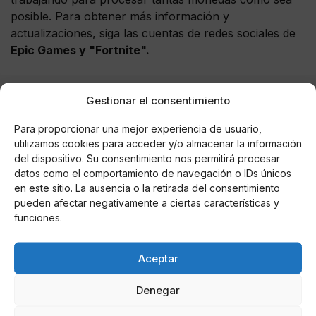
posible. Para obtener más información y
actualizaciones, siga las cuentas de redes sociales de
Epic Games y "Fortnite".
Gestionar el consentimiento
AUTOR
Para proporcionar una mejor experiencia de usuario,
Luis Gerardo Harris Oberto
utilizamos cookies para acceder y/o almacenar la información
Escritor e Influencer del mundo del corazón
del dispositivo. Su consentimiento nos permitirá procesar
y la farándula española
datos como el comportamiento de navegación o IDs únicos
en este sitio. La ausencia o la retirada del consentimiento
pueden afectar negativamente a ciertas características y
Noticias relacionadas
funciones.
Online Casino
Aceptar
Mejores Cripto Casinos Online en
Colombia 2025: Bitcoin Casinos
Denegar
Online Casino