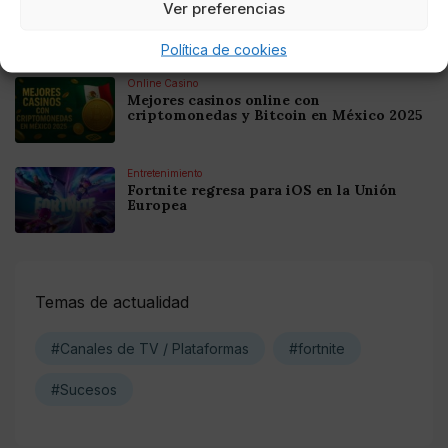
Ver preferencias
Mejores Casinos Online con Bitcoin y
Criptomonedas en Argentina 2025
Política de cookies
Online Casino
Mejores casinos online con
criptomonedas y Bitcoin en México 2025
Entretenimiento
Fortnite regresa para iOS en la Unión
Europea
Temas de actualidad
#Canales de TV / Plataformas
#fortnite
#Sucesos