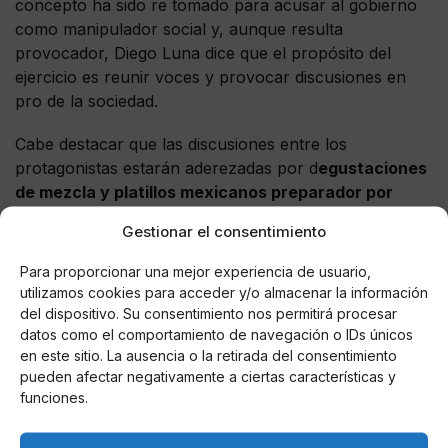
concepto ha sido re tomado para acusar al gobierno
como manipulador social y, aunque resulta
provocador, Diego Luna dice que el propósito del
ejercicio es reunir voces y provocar discusiones en
pro de la sociedad.
Cabe destacar que las discusiones entre los
protagonistas estarán aderezadas por d
egustaciones
de mezcla y platillos mexicanos preparador por
chefs también aztecas,
lo que eleva el interés de la
Gestionar el consentimiento
crítica ante este ejercicio, del cual, en palabras del
propio Diego, seguro habrá risas y discrepancias,
Para proporcionar una mejor experiencia de usuario,
pues dijo, “así es México, un país de encuentros y
utilizamos cookies para acceder y/o almacenar la información
desencuentros”.
del dispositivo. Su consentimiento nos permitirá procesar
datos como el comportamiento de navegación o IDs únicos
en este sitio. La ausencia o la retirada del consentimiento
pueden afectar negativamente a ciertas características y
funciones.
AUTOR
Perro Páramo