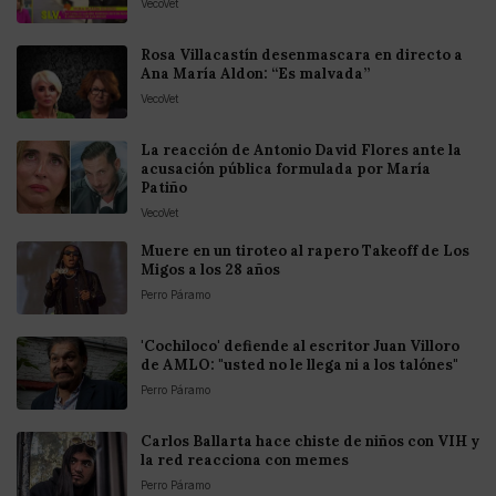
VecoVet
Rosa Villacastín desenmascara en directo a
Ana María Aldon: “Es malvada”
VecoVet
La reacción de Antonio David Flores ante la
acusación pública formulada por María
Patiño
VecoVet
Muere en un tiroteo al rapero Takeoff de Los
Migos a los 28 años
Perro Páramo
'Cochiloco' defiende al escritor Juan Villoro
de AMLO: "usted no le llega ni a los talónes"
Perro Páramo
Carlos Ballarta hace chiste de niños con VIH y
la red reacciona con memes
Perro Páramo