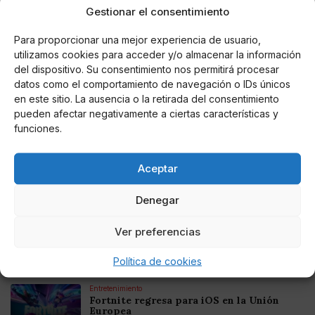
Gestionar el consentimiento
redactor y como fotógrafo.
Para proporcionar una mejor experiencia de usuario,
utilizamos cookies para acceder y/o almacenar la información
Noticias relacionadas
del dispositivo. Su consentimiento nos permitirá procesar
datos como el comportamiento de navegación o IDs únicos
en este sitio. La ausencia o la retirada del consentimiento
Online Casino
Mejores Cripto Casinos Online en
pueden afectar negativamente a ciertas características y
Colombia 2025: Bitcoin Casinos
funciones.
Online Casino
Aceptar
Mejores Casinos Online con Bitcoin y
Criptomonedas en Argentina 2025
Denegar
Online Casino
Ver preferencias
Mejores casinos online con
criptomonedas y Bitcoin en México 2025
Política de cookies
Entretenimiento
Fortnite regresa para iOS en la Unión
Europea