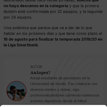
descendido desde hace varias jornadas,
solicita que
no haya descenso en la categoría
y que la primera
división esté conformada por 22 equipos, y la segunda
por 24 equipos.
Una polémica que parece que va a dar de lo que
hablar en los próximos días y que tiene como plazo el
16 de agosto para finalizar la temporada 2019/20 en
la Liga Smartbank.
AUTOR
Anlopez7
Actual estudiante de periodismo en la
Universidad de Sevilla. Tras colaborar con
diversos medios y clubes, sigo
profesionalizándome cubriendo numerosos
eventos deportivos desde el fútbol
modesto hasta a nivel profesional como