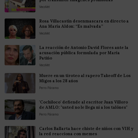
VecoVet
Rosa Villacastín desenmascara en directo a
Ana María Aldon: “Es malvada”
VecoVet
La reacción de Antonio David Flores ante la
acusación pública formulada por María
Patiño
VecoVet
Muere en un tiroteo al rapero Takeoff de Los
Migos a los 28 años
Perro Páramo
'Cochiloco' defiende al escritor Juan Villoro
de AMLO: "usted no le llega ni a los talónes"
Perro Páramo
Carlos Ballarta hace chiste de niños con VIH y
la red reacciona con memes