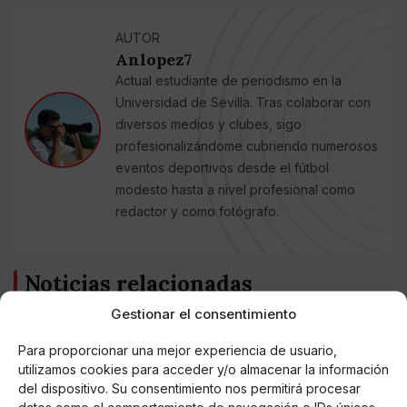
AUTOR
Anlopez7
Actual estudiante de periodismo en la
Universidad de Sevilla. Tras colaborar con
diversos medios y clubes, sigo
profesionalizándome cubriendo numerosos
eventos deportivos desde el fútbol
modesto hasta a nivel profesional como
redactor y como fotógrafo.
Noticias relacionadas
Gestionar el consentimiento
Online Casino
Mejores Cripto Casinos Online en
Colombia 2025: Bitcoin Casinos
Para proporcionar una mejor experiencia de usuario,
utilizamos cookies para acceder y/o almacenar la información
del dispositivo. Su consentimiento nos permitirá procesar
Online Casino