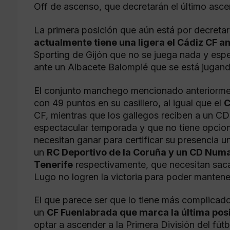
Off de ascenso, que decretarán el último asce
La primera posición que aún está por decretar
actualmente tiene una ligera el Cádiz CF 
Sporting de Gijón que no se juega nada y esp
ante un Albacete Balompié que se está jugan
El conjunto manchego mencionado anteriormen
con 49 puntos en su casillero, al igual que el
C
CF, mientras que los gallegos reciben a un 
espectacular temporada y que no tiene opcion
necesitan ganar para certificar su presencia 
un
RC Deportivo de la Coruña y un CD Numa
Tenerife
respectivamente, que necesitan sacar
Lugo no logren la victoria para poder mantener
El que parece ser que lo tiene más complicado
un
CF Fuenlabrada que marca la última posi
optar a ascender a la Primera División del fút