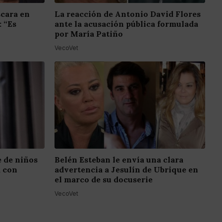
scara en
La reacción de Antonio David Flores
: “Es
ante la acusación pública formulada
por María Patiño
VecoVet
e de niños
Belén Esteban le envía una clara
a con
advertencia a Jesulín de Ubrique en
el marco de su docuserie
VecoVet