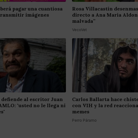
berá pagar una cuantiosa
Rosa Villacastín desenma
transmitir imágenes
directo a Ana María Aldon
malvada”
VecoVet
 defiende al escritor Juan
Carlos Ballarta hace chist
AMLO: "usted no le llega ni
con VIH y la red reaccion
es"
memes
Perro Páramo