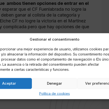
ue ambos tienen opciones de entrar en el
 y esperar que el CF Fuenlabrada no logre la
 deben ganar al colista de la categoría y
lche CF no logre la victoria en el Martínez
uy complicada pero que hay opciones de que
Gestionar el consentimiento
enfrentarán a
AD Alcorcón – Girona FC, UD
porcionar una mejor experiencia de usuario, utilizamos cookies par
Ponferradina,
partidos donde gerundenses,
y/o almacenar la información del dispositivo. Su consentimiento no
juntos sin aspiraciones, pero que los
á procesar datos como el comportamiento de navegación o IDs únic
omo será los Play Off
de esta temporada,
io. La ausencia o la retirada del consentimiento pueden afectar
ompetición logrará pasar de ronda en caso de
mente a ciertas características y funciones.
Aceptar
Denegar
Ver preferen
Política de cookies