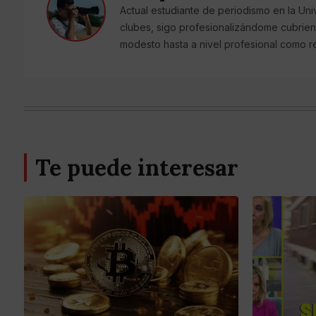
Actual estudiante de periodismo en la Uni
clubes, sigo profesionalizándome cubrie
modesto hasta a nivel profesional como r
Te puede interesar