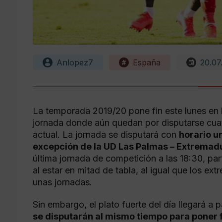
Anlopez7
España
20.07
La temporada 2019/20 pone fin este lunes en
jornada donde aún quedan por disputarse cuatr
actual. La jornada se disputará con
horario un
excepción de la UD Las Palmas – Extremad
última jornada de competición a las 18:30, par
al estar en mitad de tabla, al igual que los 
unas jornadas.
Sin embargo, el plato fuerte del día llegará a 
se disputarán al mismo tiempo para poner f