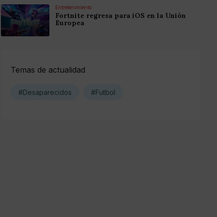
Entretenimiento
Fortnite regresa para iOS en la Unión
Europea
Temas de actualidad
#Desaparecidos
#Futbol