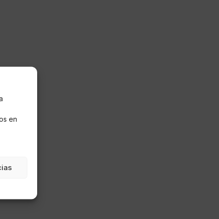
a
s
os en
cias