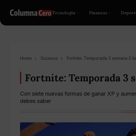
Tecnología
Finanzas
Deport
Home
Sucesos
Fortnite: Temporada 3 semana 5 li
Fortnite: Temporada 3 s
Con siete nuevas formas de ganar XP y aumenta
debes saber