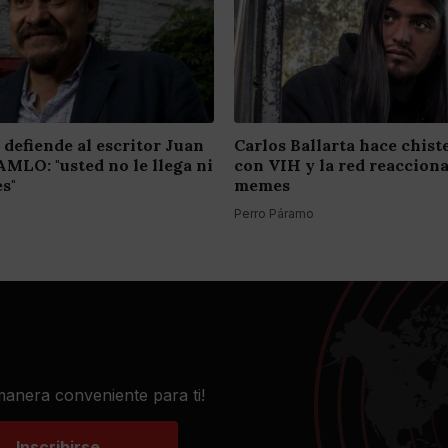
 defiende al escritor Juan
Carlos Ballarta hace chist
AMLO: "usted no le llega ni
con VIH y la red reaccion
es"
memes
Perro Páramo
 manera conveniente para ti!
Inscribirse