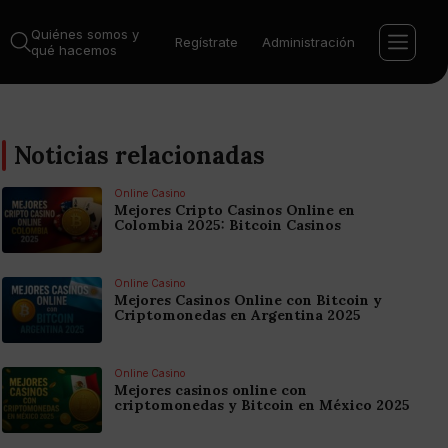
Quiénes somos y
Regístrate
Administración
qué hacemos
Noticias relacionadas
Online Casino
Mejores Cripto Casinos Online en
Colombia 2025: Bitcoin Casinos
Online Casino
Mejores Casinos Online con Bitcoin y
Criptomonedas en Argentina 2025
Online Casino
Mejores casinos online con
criptomonedas y Bitcoin en México 2025