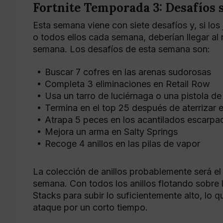
Fortnite Temporada 3: Desafíos
Esta semana viene con siete desafíos y, si lo
o todos ellos cada semana, deberían llegar al n
semana. Los desafíos de esta semana son:
Buscar 7 cofres en las arenas sudorosas
Completa 3 eliminaciones en Retail Row
Usa un tarro de luciérnaga o una pistola 
Termina en el top 25 después de aterrizar 
Atrapa 5 peces en los acantilados escarpa
Mejora un arma en Salty Springs
Recoge 4 anillos en las pilas de vapor
La colección de anillos probablemente será el m
semana. Con todos los anillos flotando sobre 
Stacks para subir lo suficientemente alto, lo 
ataque por un corto tiempo.