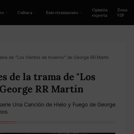
Opinión
Zona
es
Cultura
Entretenimiento
experta
VIP
rama de "Los Vientos de Invierno" de George RR Martin
s de la trama de "Los
e George RR Martin
la serie Una Canción de Hielo y Fuego de George
onos