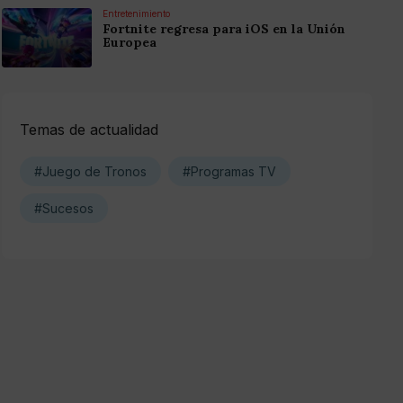
Entretenimiento
Fortnite regresa para iOS en la Unión
Europea
Temas de actualidad
#Juego de Tronos
#Programas TV
#Sucesos