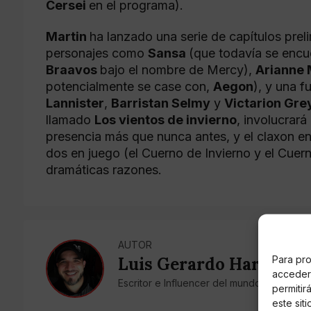
Cersei
en el programa).
Martin
ha lanzado una serie de capítulos prel
personajes como
Sansa
(que todavía se encue
Braavos
bajo el nombre de Mercy),
Arianne 
potencialmente se case con,
Aegon
), y una f
Lannister
,
Barristan Selmy
y
Victarion Gre
llamado
Los vientos de invierno
, involucrará
presencia más que nunca antes, y el claxon en
dos en juego (el Cuerno de Invierno y el Cuer
dramáticas razones.
AUTOR
Para pro
Luis Gerardo Harris Ob
acceder 
Escritor e Influencer del mundo del coraz
permitir
este sit