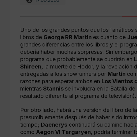
17.06.2020
Uno de los grandes puntos que los fanáticos 
libros de
George RR Martin
es cuánto de
Jue
grandes diferencias entre los libros y el prog
debería haber muchas sorpresas. Sin embargo
programa que probablemente se cubrirán en
L
Shireen,
la muerte de Hodor, y la revelación 
entregadas a los showrunners por
Martin
com
razones para esperar ambos en
Los Vientos 
mientras
Stannis
se involucra en la Batalla de
resultado diferente al programa de televisión).
Por otro lado, habrá una versión del libro de l
presumiblemente después de haber sido intr
tiempo;
Daenerys
continuará su camino haci
como
Aegon VI Targaryen
, podría terminar