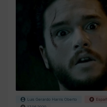
Luis Gerardo Harris Oberto
Espa