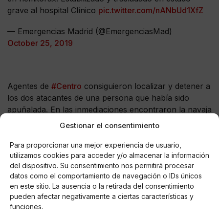
grave al hospital Clínico
pic.twitter.com/nANbUd1XfZ
— Emergencias Madrid (@EmergenciasMad)
October 25, 2019
Agentes de
#Centro
consiguieron localizar y detener a
los dos atacantes de una persona que había sido
apuñalada. En las inmediaciones encontraron la navaja
ensangrentada con la que habían cometido la
Gestionar el consentimiento
agresión.
#SeguridadCiudadana
https://t.co/0jEbD6FpED
Para proporcionar una mejor experiencia de usuario,
utilizamos cookies para acceder y/o almacenar la información
— Policía Municipal de Madrid (@policiademadrid)
del dispositivo. Su consentimiento nos permitirá procesar
datos como el comportamiento de navegación o IDs únicos
October 25, 2019
en este sitio. La ausencia o la retirada del consentimiento
pueden afectar negativamente a ciertas características y
funciones.