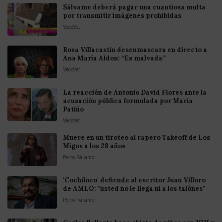
Sálvame deberá pagar una cuantiosa multa
por transmitir imágenes prohibidas
VecoVet
Rosa Villacastín desenmascara en directo a
Ana María Aldon: “Es malvada”
VecoVet
La reacción de Antonio David Flores ante la
acusación pública formulada por María
Patiño
VecoVet
Muere en un tiroteo al rapero Takeoff de Los
Migos a los 28 años
Perro Páramo
'Cochiloco' defiende al escritor Juan Villoro
de AMLO: "usted no le llega ni a los talónes"
Perro Páramo