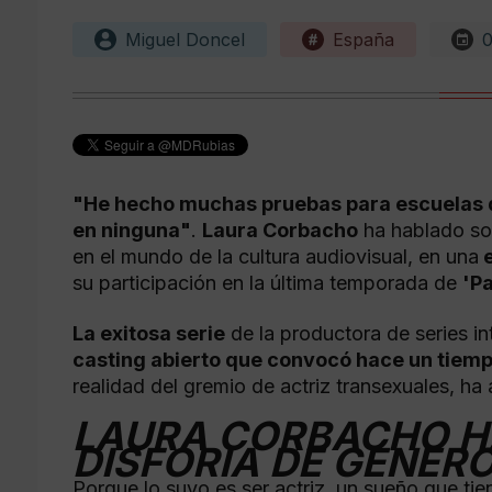
Miguel Doncel
España
0
"He hecho muchas pruebas para escuelas 
en ninguna"
.
Laura Corbacho
ha hablado sob
en el mundo de la cultura audiovisual, en una
e
su participación en la última temporada de
'Pa
La exitosa serie
de la productora de series i
casting abierto que convocó hace un tiem
realidad del gremio de actriz transexuales, ha
LAURA CORBACHO H
DISFORIA DE GÉNER
Porque lo suyo es ser actriz, un sueño que 