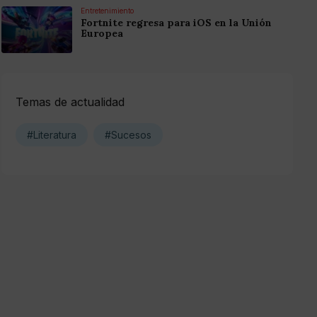
Entretenimiento
Fortnite regresa para iOS en la Unión
Europea
Temas de actualidad
#Literatura
#Sucesos