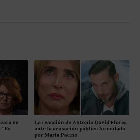
scara en
La reacción de Antonio David Flores
: “Es
ante la acusación pública formulada
por María Patiño