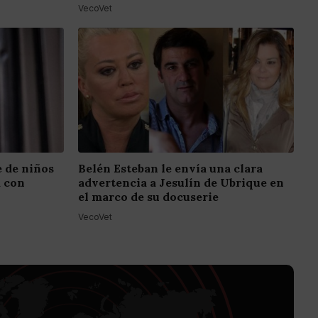
VecoVet
e de niños
Belén Esteban le envía una clara
a con
advertencia a Jesulín de Ubrique en
el marco de su docuserie
VecoVet