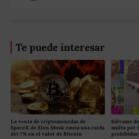
Te puede interesar
La venta de criptomonedas de
Sálvame de
SpaceX de Elon Musk causa una caída
multa por 
del 7% en el valor de Bitcoin
prohibidas