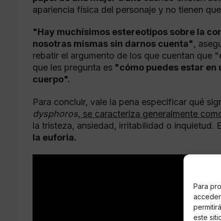
apariencia física del personaje y no tienen que
"Hay muchísimos estereotipos sobre la c
nosotras mismas sin darnos cuenta"
, aseg
rebatir el argumento de los que cuentan que 
que les pregunta es
"cómo puedes estar en u
cuerpo".
Para concluir, vale la pena especificar qué sig
dysphoros
,
se caracteriza generalmente com
la tristeza, ansiedad, irritabilidad o inquietud. 
la euforia.
Para pro
acceder 
permitir
este sit