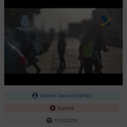
Edurne García Ordóñez
España
13.08.2019