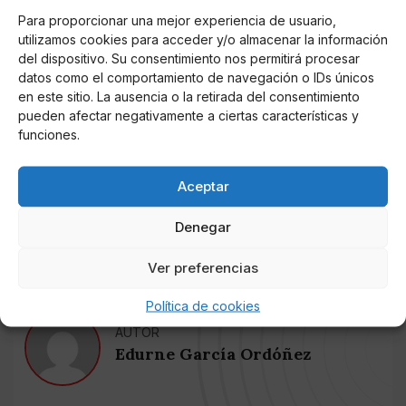
trabajan cientos de personas y no es de extrañar que
Para proporcionar una mejor experiencia de usuario,
utilizamos cookies para acceder y/o almacenar la información
algunas de ellas caigan en la tentación de aumentar
del dispositivo. Su consentimiento nos permitirá procesar
sus ingresos con prácticas ilegales. Centenares de
datos como el comportamiento de navegación o IDs únicos
operarios que, para tener una ligera idea, en los 6
en este sitio. La ausencia o la retirada del consentimiento
primeros meses del año, en el Puerto de Málaga, han
pueden afectar negativamente a ciertas características y
movido 777.671 toneladas, un aumento del 192%,
funciones.
respecto del mismo periodo del año anterior, informa
Ignacio Lillo
, en
diariosur.es
. Controlar cada uno de
Aceptar
los envío e inspeccionar los miles y miles de
contenedores que arriban, es prácticamente
Denegar
imposible y, eso, lo saben los narcos.
Ver preferencias
Política de cookies
AUTOR
Edurne García Ordóñez