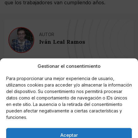
que los trabajadores van cumpliendo años.
AUTOR
Iván Leal Ramos
Gestionar el consentimiento
Noticias relacionadas
Para proporcionar una mejor experiencia de usuario,
Online Casino
utilizamos cookies para acceder y/o almacenar la información
Mejores Cripto Casinos Online en
del dispositivo. Su consentimiento nos permitirá procesar
Colombia 2025: Bitcoin Casinos
datos como el comportamiento de navegación o IDs únicos
en este sitio. La ausencia o la retirada del consentimiento
Online Casino
pueden afectar negativamente a ciertas características y
Mejores Casinos Online con Bitcoin y
funciones.
Criptomonedas en Argentina 2025
Aceptar
Online Casino