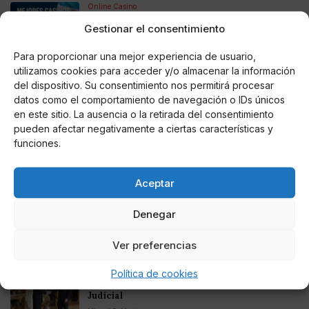
Online Casino
Mejores Casinos Online con Bitcoin y
Gestionar el consentimiento
Criptomonedas en Argentina 2025
Para proporcionar una mejor experiencia de usuario,
Online Casino
utilizamos cookies para acceder y/o almacenar la información
Mejores casinos online con
del dispositivo. Su consentimiento nos permitirá procesar
criptomonedas y Bitcoin en México 2025
datos como el comportamiento de navegación o IDs únicos
en este sitio. La ausencia o la retirada del consentimiento
pueden afectar negativamente a ciertas características y
Entretenimiento
Fortnite regresa para iOS en la Unión
funciones.
Europea
Aceptar
Denegar
Te puede interesar
Ver preferencias
El Gobierno rechaza la mediación de Felipe VI
Política de cookies
para desatascar las negociaciones del Poder
Judicial