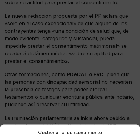
sobre su actitud para prestar el consentimiento.
La nueva redacción propuesta por el PP aclara que
«solo en el caso excepcional» de que alguno de los
contrayentes tenga «una condición de salud que, de
modo evidente, categórico y sustancial, pueda
impedirle prestar el consentimiento matrimonial» se
recabará dictámen médico «sobre su aptitud para
prestar el consentimiento».
Otras formaciones, como
PDeCAT o ERC
, piden que
las personas con discapacidad sensorial no necesiten
la presencia de testigos para poder otorgar
testamentos o cualquier escritura pública ante notario,
pudiendo así preservar su intimidad.
La tramitación parlamentaria se inicia ahora debido a
que la reforma del Código Penal de julio de 2015
Gestionar el consentimiento
entrará en vigor el próximo mes de junio.