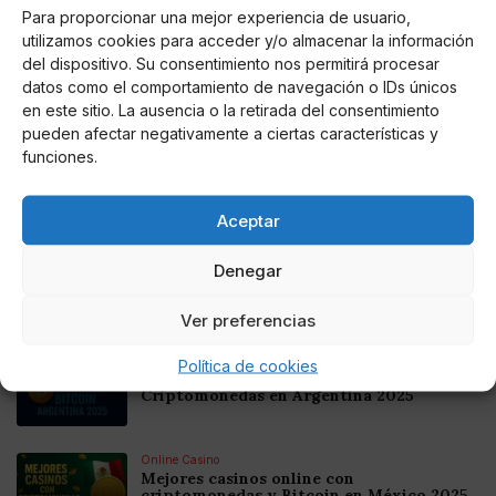
Para proporcionar una mejor experiencia de usuario,
utilizamos cookies para acceder y/o almacenar la información
del dispositivo. Su consentimiento nos permitirá procesar
datos como el comportamiento de navegación o IDs únicos
AUTOR
en este sitio. La ausencia o la retirada del consentimiento
Tamara Sánchez
pueden afectar negativamente a ciertas características y
funciones.
Noticias relacionadas
Aceptar
Online Casino
Denegar
Mejores Cripto Casinos Online en
Colombia 2025: Bitcoin Casinos
Ver preferencias
Online Casino
Política de cookies
Mejores Casinos Online con Bitcoin y
Criptomonedas en Argentina 2025
Online Casino
Mejores casinos online con
criptomonedas y Bitcoin en México 2025