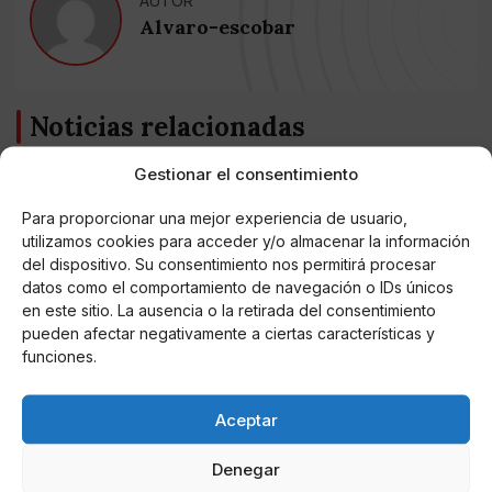
AUTOR
Alvaro-escobar
Noticias relacionadas
Online Casino
Gestionar el consentimiento
Mejores Cripto Casinos Online en
Colombia 2025: Bitcoin Casinos
Para proporcionar una mejor experiencia de usuario,
utilizamos cookies para acceder y/o almacenar la información
del dispositivo. Su consentimiento nos permitirá procesar
Online Casino
Mejores Casinos Online con Bitcoin y
datos como el comportamiento de navegación o IDs únicos
Criptomonedas en Argentina 2025
en este sitio. La ausencia o la retirada del consentimiento
pueden afectar negativamente a ciertas características y
funciones.
Online Casino
Mejores casinos online con
criptomonedas y Bitcoin en México 2025
Aceptar
Denegar
Entretenimiento
Fortnite regresa para iOS en la Unión