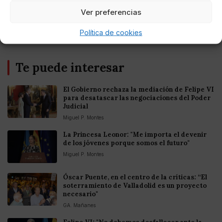
Europea
Ver preferencias
Política de cookies
Te puede interesar
El Gobierno rechaza la mediación de Felipe VI
para desatascar las negociaciones del Poder
Judicial
Miguel P. Montes
La Princesa Leonor: "Me importa el devenir
de los jóvenes porque somos el futuro"
Miguel P. Montes
Óscar Puente, en el centro de la críticas: “El
soterramiento de Valladolid es un proyecto
necesario"
GA. Mañanes