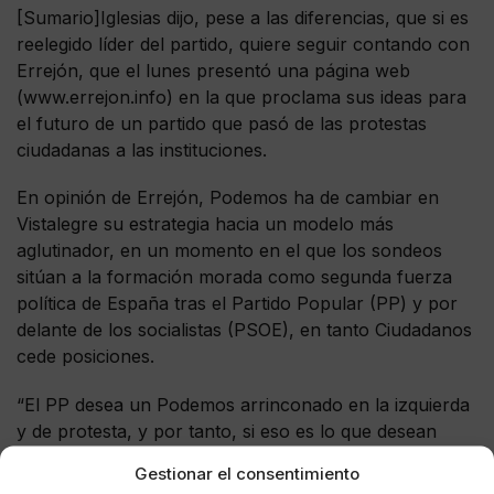
[Sumario]Iglesias dijo, pese a las diferencias, que si es
reelegido líder del partido, quiere seguir contando con
Errejón, que el lunes presentó una página web
(www.errejon.info) en la que proclama sus ideas para
el futuro de un partido que pasó de las protestas
ciudadanas a las instituciones.
En opinión de Errejón, Podemos ha de cambiar en
Vistalegre su estrategia hacia un modelo más
aglutinador, en un momento en el que los sondeos
sitúan a la formación morada como segunda fuerza
política de España tras el Partido Popular (PP) y por
delante de los socialistas (PSOE), en tanto Ciudadanos
cede posiciones.
“El PP desea un Podemos arrinconado en la izquierda
y de protesta, y por tanto, si eso es lo que desean
nuestros adversarios, tenemos que hacer lo
Gestionar el consentimiento
contrario”, dijo Errejón en esa web.