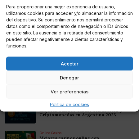
Para proporcionar una mejor experiencia de usuario,
utilizamos cookies para acceder y/o almacenar la información
del dispositivo. Su consentimiento nos permitirá procesar
datos como el comportamiento de navegación o IDs únicos
AUTOR
en este sitio. La ausencia o la retirada del consentimiento
Guillermo Velasco
pueden afectar negativamente a ciertas características y
funciones.
Noticias relacionadas
Aceptar
Denegar
Online Casino
Mejores Cripto Casinos Online en
Colombia 2025: Bitcoin Casinos
Ver preferencias
Política de cookies
Online Casino
Mejores Casinos Online con Bitcoin y
Criptomonedas en Argentina 2025
Online Casino
Mejores casinos online con