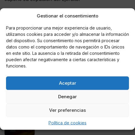
The Spanish Foreign Legion's uniform doesn't have a
Gestionar el consentimiento
top button, which makes them the fruitiest killers in
Europe
pic.twitter.com/F7CADFWCFS
Para proporcionar una mejor experiencia de usuario,
utilizamos cookies para acceder y/o almacenar la información
— Huw Lemmey (@huwlemmey)
5 de julio de 2017
del dispositivo. Su consentimiento nos permitirá procesar
datos como el comportamiento de navegación o IDs únicos
en este sitio. La ausencia o la retirada del consentimiento
pueden afectar negativamente a ciertas características y
funciones.
AUTOR
@IkonoMultimedia
Aceptar
Denegar
Noticias relacionadas
Ver preferencias
Online Casino
Mejores Cripto Casinos Online en
Política de cookies
Colombia 2025: Bitcoin Casinos