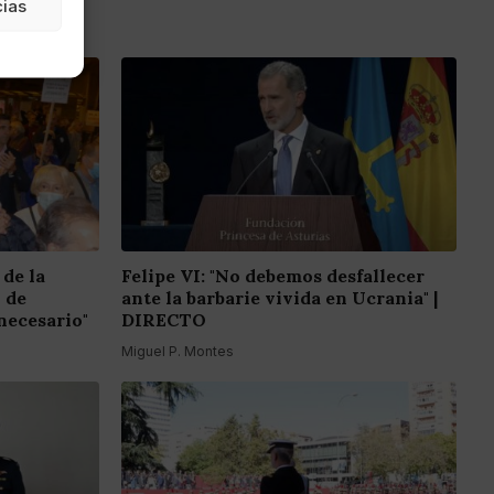
cias
 de la
Felipe VI: "No debemos desfallecer
o de
ante la barbarie vivida en Ucrania" |
necesario"
DIRECTO
Miguel P. Montes