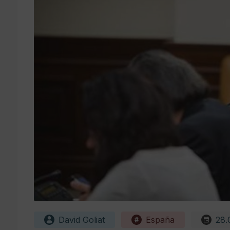
David Goliat
España
28.