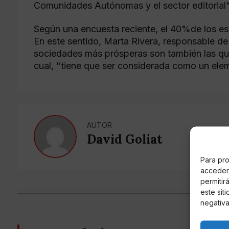
Comunidades Autónomas y el sector editorial"
Según una encuesta reciente, el 40%de los es
En este sentido, Marta Rivera, responsable de
sociedades más prósperas son también las que
cual, "tiene que ser considerada como un ele
AUTOR
David Goliat
Para pro
acceder 
permitir
este sit
negativa