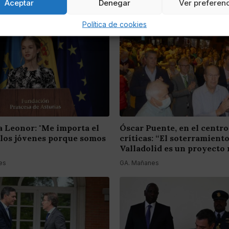
Aceptar
Denegar
Ver preferen
Política de cookies
a Leonor: "Me importa el
Óscar Puente, en el centro
 los jóvenes porque somos
críticas: “El soterramient
Valladolid es un proyecto 
es
GA. Mañanes