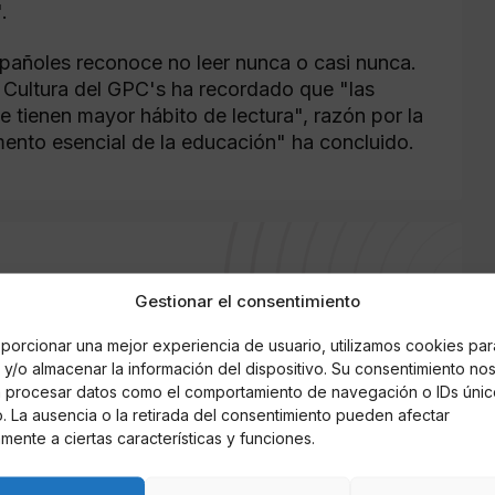
.
pañoles reconoce no leer nunca o casi nunca.
 Cultura del GPC's ha recordado que "las
 tienen mayor hábito de lectura", razón por la
mento esencial de la educación" ha concluido.
Gestionar el consentimiento
porcionar una mejor experiencia de usuario, utilizamos cookies par
y/o almacenar la información del dispositivo. Su consentimiento no
á procesar datos como el comportamiento de navegación o IDs únic
io. La ausencia o la retirada del consentimiento pueden afectar
mente a ciertas características y funciones.