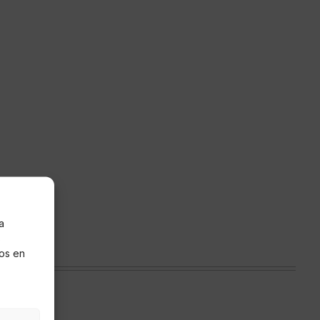
a
s
os en