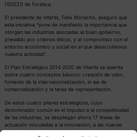
(SGE21) de Forética.
El presidente de Vitartis, Félix Moracho, aseguró que
esta iniciativa “pone de manifiesto la importancia que
otorgan las industrias asociadas al buen gobierno,
presidido por criterios éticos, y al compromiso con el
entorno económico y social en el que desarrollamos
nuestra actividad”.
El Plan Estratégico 2014-2020 de Vitartis se asienta
sobre cuatro conceptos básicos: creación de valor,
fomento de la internacionalización, el eje de
comercialización y la tarea de representación.
De estos cuatro pilares estratégicos, cuyo
denominador común es el impulso a la competitividad
de las industrias, se despliegan ahora 17 líneas de
actuación vinculadas a la innovación, a las nuevas
tecnologías, la sostenibilidad económica y