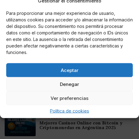
Gestionar el consentimiento
medioambiental, la formación y, desde enero próximo,
a la responsabilidad corporativa.
Para proporcionar una mejor experiencia de usuario,
utilizamos cookies para acceder y/o almacenar la información
del dispositivo. Su consentimiento nos permitirá procesar
datos como el comportamiento de navegación o IDs únicos
en este sitio. La ausencia o la retirada del consentimiento
AUTOR
pueden afectar negativamente a ciertas características y
JB
funciones.
Aceptar
Noticias relacionadas
Denegar
Online Casino
Mejores Cripto Casinos Online en
Ver preferencias
Colombia 2025: Bitcoin Casinos
Política de cookies
Online Casino
Mejores Casinos Online con Bitcoin y
Criptomonedas en Argentina 2025