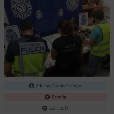
Edurne García Ordóñez
España
28.11.2017