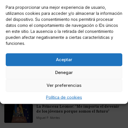
Mejores casinos online con
criptomonedas y Bitcoin en México 2025
Para proporcionar una mejor experiencia de usuario,
utilizamos cookies para acceder y/o almacenar la información
del dispositivo. Su consentimiento nos permitirá procesar
Entretenimiento
datos como el comportamiento de navegación o IDs únicos
Fortnite regresa para iOS en la Unión
Europea
en este sitio. La ausencia o la retirada del consentimiento
pueden afectar negativamente a ciertas características y
funciones.
Aceptar
Te puede interesar
Denegar
El Gobierno rechaza la mediación de Felipe VI
Ver preferencias
para desatascar las negociaciones del Poder
Judicial
Política de cookies
Miguel P. Montes
La Princesa Leonor: "Me importa el devenir
de los jóvenes porque somos el futuro"
Miguel P. Montes