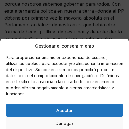
porque nosotros sabemos gobernar para todos. Con
esta alternancia política en nuestra tierra –donde el PP
obtiene por primera vez la mayoría absoluta en el
Parlamento andaluz– demostramos que había otra
forma de hacer política, de gestionar y de entender la
vida política”, ha subrayado el presidente andaluz.
Gestionar el consentimiento
Para proporcionar una mejor experiencia de usuario,
utilizamos cookies para acceder y/o almacenar la información
AUTOR
del dispositivo. Su consentimiento nos permitirá procesar
Miguel P. Montes
datos como el comportamiento de navegación o IDs únicos
en este sitio. La ausencia o la retirada del consentimiento
pueden afectar negativamente a ciertas características y
funciones.
Noticias relacionadas
Aceptar
Online Casino
Mejores Cripto Casinos Online en
Colombia 2025: Bitcoin Casinos
Denegar