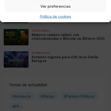
Ver preferencias
Online Casino
Mejores Casinos Online con Bitcoin y
Criptomonedas en Argentina 2025
Política de cookies
Online Casino
Mejores casinos online con
criptomonedas y Bitcoin en México 2025
Entretenimiento
Fortnite regresa para iOS en la Unión
Europea
Temas de actualidad
#Andalucía
#Manga
#Partidos Políticos
#PP