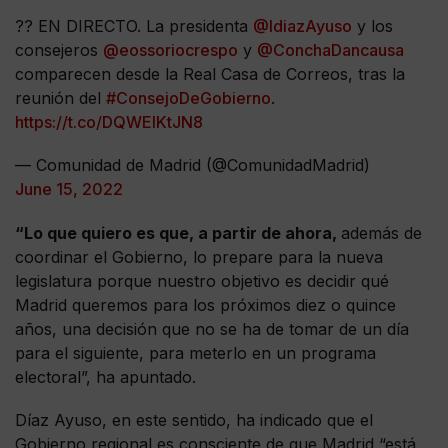
?? EN DIRECTO. La presidenta
@IdiazAyuso
y los
consejeros
@eossoriocrespo
y
@ConchaDancausa
comparecen desde la Real Casa de Correos, tras la
reunión del
#ConsejoDeGobierno
.
https://t.co/DQWEIKtJN8
— Comunidad de Madrid (@ComunidadMadrid)
June 15, 2022
“Lo que quiero es que, a partir de ahora,
además de
coordinar el Gobierno, lo prepare para la nueva
legislatura porque nuestro objetivo es decidir qué
Madrid queremos para los próximos diez o quince
años, una decisión que no se ha de tomar de un día
para el siguiente, para meterlo en un programa
electoral”, ha apuntado.
Díaz Ayuso, en este sentido, ha indicado que el
Gobierno regional es consciente de que Madrid “está