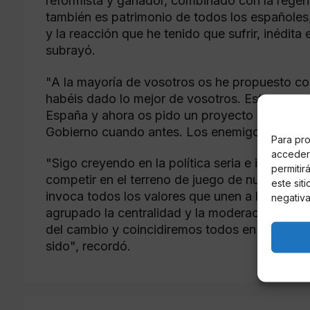
reformista y ganador, combinado con la regene
también es patrimonio de todos los españoles
y la reacción que he tenido que sufrir, inédita
subrayó.
"A la mayoría de vosotros os he propuesto co
habéis dado lo mejor de vosotros. Estoy orgu
España y ahora os pido un proyecto de unida
Gobierno cuando antes. Los enemigos de la li
Para pro
acceder 
"Sigo creyendo en la política seria e instituc
permitir
competir en el terreno de juego de nuestros a
este sit
invoca todos los valores que unen a los esp
negativa
agrupado la centralidad y la moderación, hemo
del cambio y coincidiremos todos en el centro 
sido", recordó.