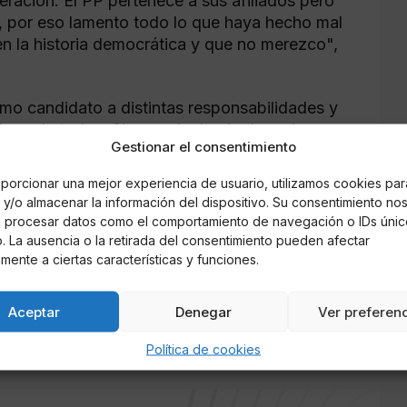
ración. El PP pertenece a sus afiliados pero
, por eso lamento todo lo que haya hecho mal
 en la historia democrática y que no merezco",
mo candidato a distintas responsabilidades y
lloso de todos. Siempre he hecho lo mejor para
Gestionar el consentimiento
d. Nuestra máxima misión es cambiar este
bertad siguen ahí", aseveró.
porcionar una mejor experiencia de usuario, utilizamos cookies par
y/o almacenar la información del dispositivo. Su consentimiento no
ional frente al auge populista. No debemos
á procesar datos como el comportamiento de navegación o IDs únic
dversarios. Somos la única formación que
io. La ausencia o la retirada del consentimiento pueden afectar
añoles. Somos un motor de progreso, hemos
mente a ciertas características y funciones.
s situado a nuestro partido en la vanguardia
reformista y liberal, lo que siempre hemos
Aceptar
Denegar
Ver preferen
Política de cookies