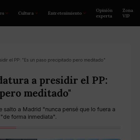
Opinión
Zona
es
Cultura
Entretenimiento
experta
VIP
sidir el PP: "Es un paso precipitado pero meditado"
atura a presidir el PP:
 pero meditado"
le salto a Madrid "nunca pensé que lo fuera a
 "de forma inmediata".