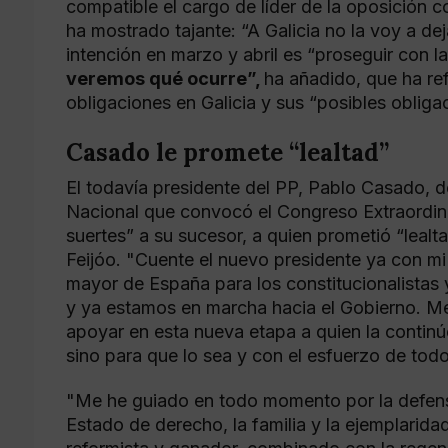
compatible el cargo de líder de la oposición c
ha mostrado tajante: “A Galicia no la voy a d
intención en marzo y abril es “proseguir con l
veremos qué ocurre”,
ha añadido, que ha r
obligaciones en Galicia y sus “posibles obliga
Casado le promete “lealtad”
El todavía presidente del PP, Pablo Casado, d
Nacional que convocó el Congreso Extraordinari
suertes” a su sucesor, a quien prometió “lealt
Feijóo. "Cuente el nuevo presidente ya con mi 
mayor de España para los constitucionalistas 
y ya estamos en marcha hacia el Gobierno. Me
apoyar en esta nueva etapa a quien la contin
sino para que lo sea y con el esfuerzo de to
"Me he guiado en todo momento por la defensa 
Estado de derecho, la familia y la ejemplaridad