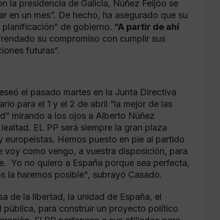
on la presidencia de Galicia, Ñúñez Feijóo se
ejar en un mes”. De hecho, ha asegurado que su
a planificación” de gobierno.
“A partir de ahí
efrendado su compromiso con cumplir sus
ciones futuras”.
eseó el pasado martes en la Junta Directiva
o para el 1 y el 2 de abril “la mejor de las
ad” mirando a los ojos a Alberto Núñez
lealtad. EL PP será siempre la gran plaza
y europeístas. Hemos puesto en pie al partido
 voy como vengo, a vuestra disposición, para
úe. Yo no quiero a España porque sea perfecta,
dos la haremos posible", subrayó Casado.
de la libertad, la unidad de España, el
 pública, para construir un proyecto político