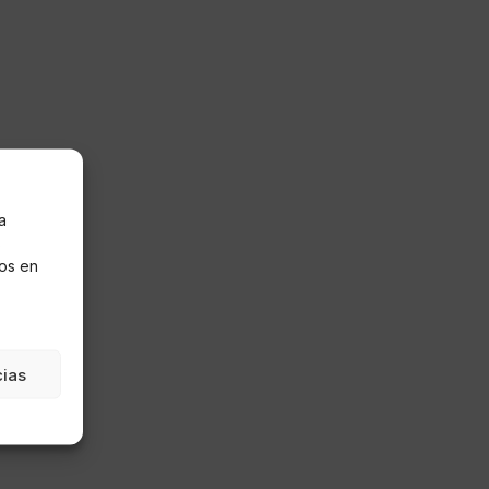
a
s
os en
cias