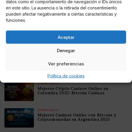
euros de adquisición de mascarillas a un amigo del
datos como el comportamiento de navegación o IDs únicos
mismo.
en este sitio. La ausencia o la retirada del consentimiento
pueden afectar negativamente a ciertas características y
funciones.
Aceptar
AUTOR
Miguel P. Montes
Denegar
Ver preferencias
Noticias relacionadas
Política de cookies
Online Casino
Mejores Cripto Casinos Online en
Colombia 2025: Bitcoin Casinos
Online Casino
Mejores Casinos Online con Bitcoin y
Criptomonedas en Argentina 2025