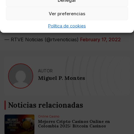
Almeida: "No he tenido ocasión todavía de hablar con
Ver preferencias
Ayuso"
https://t.co/rscwNdtsL3
Política de cookies
pic.twitter.com/muRTe9QW0m
— RTVE Noticias (@rtvenoticias)
February 17, 2022
AUTOR
Miguel P. Montes
Noticias relacionadas
Online Casino
Mejores Cripto Casinos Online en
Colombia 2025: Bitcoin Casinos