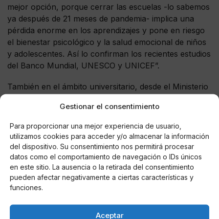
mejor opción, porque cerrar las escuelas -lo sabemos
ya después de 21 meses de pandemia- implica una
pérdida enorme en los aprendizajes y pone en riesgo
el bienestar psicológico y la salud emocional de niños
y adolescentes. Así lo confirman los recientes estudios
del Banco Mundial, UNESCO y UNICEF”.
También en el ámbito universitario, desde el Ministerio
de Universidades se subrayó la necesidad de mantener
Gestionar el consentimiento
la presencialidad en la vuelta a las clases en este inicio
del curso.
Para proporcionar una mejor experiencia de usuario,
utilizamos cookies para acceder y/o almacenar la información
En lo relacionado con la convocatoria de exámenes, el
del dispositivo. Su consentimiento nos permitirá procesar
ministro Joan Subirats trasladó un mensaje de
datos como el comportamiento de navegación o IDs únicos
tranquilidad en este aspecto: "Es una decisión
en este sitio. La ausencia o la retirada del consentimiento
pueden afectar negativamente a ciertas características y
generalizada del sistema universitario que nadie pierda
funciones.
convocatoria por motivo de contagio o
confinamiento".
Aceptar