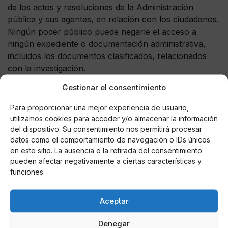
de los actos y resoluciones de la Administración
pública y sus agentes, en relación con los ciudadanos.
Ningún poder público puede negarle el acceso a
ningún expediente o documentación administrativa,
incluidos los documentos clasificados, relacionados
con la investigación.
Gestionar el consentimiento
De igual manera, el Defensor del Pueblo puede
supervisar la actividad de las comunidades autónomas,
Para proporcionar una mejor experiencia de usuario,
remitir quejas sobre la Administración de Justicia al
utilizamos cookies para acceder y/o almacenar la información
Ministerio Fiscal y velar por los derechos recogidos en
del dispositivo. Su consentimiento nos permitirá procesar
la Constitución en cuanto a la Administración Militar.
datos como el comportamiento de navegación o IDs únicos
en este sitio. La ausencia o la retirada del consentimiento
Cualquier persona, natural o jurídica, que invoque un
pueden afectar negativamente a ciertas características y
interés legítimo puede dirigirse al Defensor del Pueblo.
funciones.
El Defensor del Pueblo presentará anualmente ante
las Cortes Generales un informe relativo a su
Aceptar
actividad, que será tramitado conforme a los
Reglamentos de las Cámaras. La actividad del
Denegar