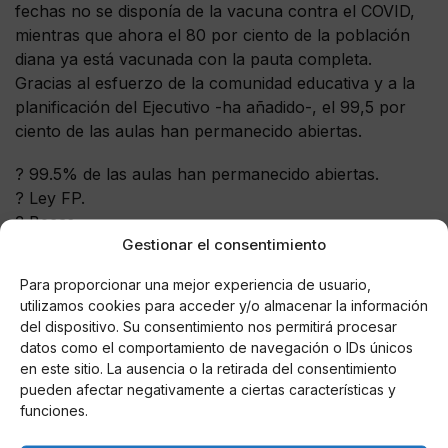
fechas no se disponía de la vacuna contra el COVID,
mientras que ahora el 80 por ciento de la población
diana ya está vacunada con la pauta completa.
Gracias al esfuerzo de la comunidad educativa y a la
planificación del Ejecutivo -ha añadido-, el 99,5 por
ciento de las aulas han permanecido abiertas.
? 99.5% de las aulas han permanecido abiertas.
? Ley FP.
? Becas.
Gestionar el consentimiento
Creemos en la igualdad de oportunidades y en la
Para proporcionar una mejor experiencia de usuario,
educación pública de calidad. Actualizamos el sistema
utilizamos cookies para acceder y/o almacenar la información
educativo para otorgarles un futuro mejor.
del dispositivo. Su consentimiento nos permitirá procesar
datos como el comportamiento de navegación o IDs únicos
???
@sanchezcastejon
#SesiónDeControl
en este sitio. La ausencia o la retirada del consentimiento
pic.twitter.com/3cLSQmFxnr
pueden afectar negativamente a ciertas características y
funciones.
— PSOE (@PSOE)
September 29, 2021