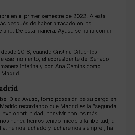
bre en el primer semestre de 2022. A esta
ás después de haber arrasado en las
e año. De esta manera, Ayuso se haría con un
 desde 2018, cuando Cristina Cifuentes
sde ese momento, el expresidente del Senado
e manera interina y con Ana Camíns como
n Madrid.
adrid
abel Díaz Ayuso, tomo posesión de su cargo en
de Madrid recordando que Madrid es la “segunda
ueva oportunidad, convivir con los más
eños nunca hemos tenido miedo a la libertad; al
ella, hemos luchado y lucharemos siempre”, ha