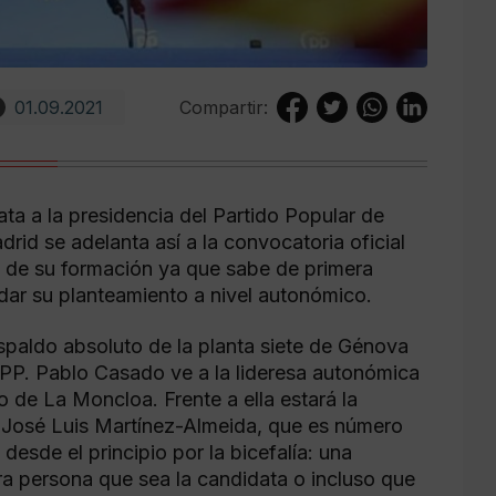
01.09.2021
Compartir:
a a la presidencia del Partido Popular de
id se adelanta así a la convocatoria oficial
al de su formación ya que sabe de primera
dar su planteamiento a nivel autonómico.
spaldo absoluto de la planta siete de Génova
el PP. Pablo Casado ve a la lideresa autonómica
o de La Moncloa. Frente a ella estará la
 José Luis Martínez-Almeida, que es número
desde el principio por la bicefalía: una
ra persona que sea la candidata o incluso que