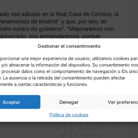
rado ese sábado en la Real Casa de Correos, la
“enamorada de Madrid” y que, por eso, en
estro rumbo de gobierno”. “Mejoraremos con
 equivocado, nos enmendaremos, porque
usionante 4 de mayo ha merecido la pena; y
Gestionar el consentimiento
ién”, ha apuntado.
porcionar una mejor experiencia de usuario, utilizamos cookies par
o el apoyo a la maternidad y las familias
y/o almacenar la información del dispositivo. Su consentimiento no
á procesar datos como el comportamiento de navegación o IDs únic
oambiente es una de las mayores
io. La ausencia o la retirada del consentimiento pueden afectar
neraciones, el llamado invierno demográfico
mente a ciertas características y funciones.
avada por la pandemia”, ha lamentado, para
 que, si no se pone
parable otra pandemia mayor: la soledad”.
Aceptar
Denegar
Ver preferen
Política de cookies