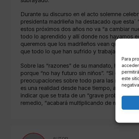
subrayado.
Durante su discurso en el acto solemne celeb
presidenta madrileña ha destacado que esta´ 
estos próximos dos años no va “a cambiar nu
todo lo aprendido y allí donde nos hayamos
queremos que los madrileños vean que este il
que todo lo que han sufrido y trabajado, tamb
Para pro
Sobre las “razones” de su mandato, ha señalad
acceder 
permitir
porque “no hay futuro sin niños”. “Si el medi
este sit
preocupaciones sobre todo para las nuevas ge
negativa
es una realidad desde hace tiempo, ahora agr
indicar que se trata de un “grave problema” al
remedio, “acabará multiplicando de manera im
AUTOR