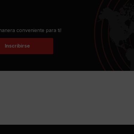
 manera conveniente para ti!
Inscribirse