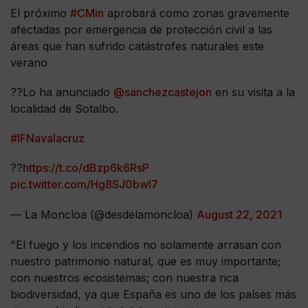
El próximo
#CMin
aprobará como zonas gravemente
afectadas por emergencia de protección civil a las
áreas que han sufrido catástrofes naturales este
verano
??Lo ha anunciado
@sanchezcastejon
en su visita a la
localidad de Sotalbo.
#IFNavalacruz
??
https://t.co/dBzp6k6RsP
pic.twitter.com/Hg8SJ0bwI7
— La Moncloa (@desdelamoncloa)
August 22, 2021
"El fuego y los incendios no solamente arrasan con
nuestro patrimonio natural, que es muy importante;
con nuestros ecosistemas; con nuestra rica
biodiversidad, ya que España es uno de los países más