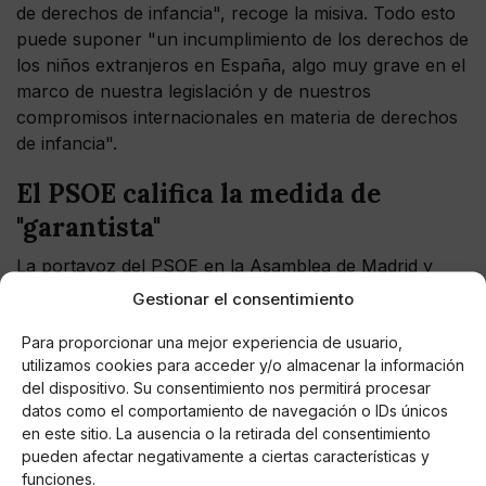
de derechos de infancia", recoge la misiva. Todo esto
puede suponer "un incumplimiento de los derechos de
los niños extranjeros en España, algo muy grave en el
marco de nuestra legislación y de nuestros
compromisos internacionales en materia de derechos
de infancia".
El PSOE califica la medida de
"garantista"
La portavoz del PSOE en la Asamblea de Madrid y
exsecretaria de Estado de Migraciones, Jana Halloul,
Gestionar el consentimiento
ha defendido que la medida del Gobierno es "muy
Para proporcionar una mejor experiencia de usuario,
valiente y muy progresista", asegurando que el
utilizamos cookies para acceder y/o almacenar la información
procedimiento se está realizando "con todas las
del dispositivo. Su consentimiento nos permitirá procesar
condiciones y de manera garantista".
datos como el comportamiento de navegación o IDs únicos
en este sitio. La ausencia o la retirada del consentimiento
pueden afectar negativamente a ciertas características y
funciones.