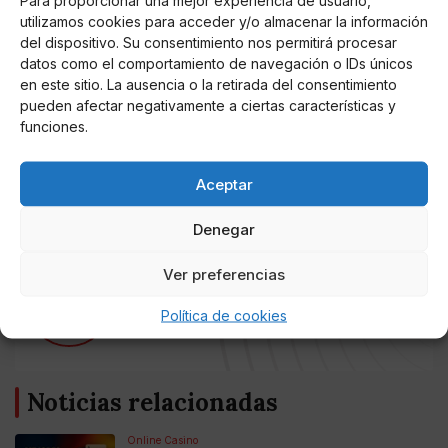
Para proporcionar una mejor experiencia de usuario,
afrontar las mismas preocupaciones y los mismos
utilizamos cookies para acceder y/o almacenar la información
problemas. Encontraremos dificultades en el camino,
del dispositivo. Su consentimiento nos permitirá procesar
pero creo que merece mucho la pena intentarlo. "En
datos como el comportamiento de navegación o IDs únicos
en este sitio. La ausencia o la retirada del consentimiento
este día miramos al futuro con más optimismo.
pueden afectar negativamente a ciertas características y
Queremos abrir una nueva etapa de diálogo y
funciones.
reencuentro y cerrar de una vez por todas el
enfrentamiento. La democracia española demuestra
hoy su grandeza".
Aceptar
Denegar
Ver preferencias
AUTOR
Miguel P. Montes
Política de cookies
Noticias relacionadas
Online Casino