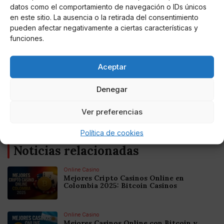
estado siempre,
sobre todo en los momentos más
datos como el comportamiento de navegación o IDs únicos
duros, junto a los madrileños y junto al resto de los
en este sitio. La ausencia o la retirada del consentimiento
pueden afectar negativamente a ciertas características y
españoles, junto a las empresas e instituciones, dentro
funciones.
y fuera del país, con su habitual cercanía”.
Aceptar
Denegar
AUTOR
Miguel P. Montes
Ver preferencias
Política de cookies
Noticias relacionadas
Online Casino
Mejores Cripto Casinos Online en
Colombia 2025: Bitcoin Casinos
Online Casino
Mejores Casinos Online con Bitcoin y