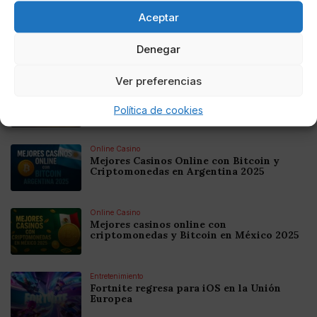
Aceptar
Denegar
Noticias relacionadas
Ver preferencias
Online Casino
Mejores Cripto Casinos Online en
Colombia 2025: Bitcoin Casinos
Política de cookies
Online Casino
Mejores Casinos Online con Bitcoin y
Criptomonedas en Argentina 2025
Online Casino
Mejores casinos online con
criptomonedas y Bitcoin en México 2025
Entretenimiento
Fortnite regresa para iOS en la Unión
Europea