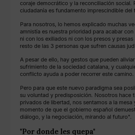
coraje democrático y la reconciliación social.
ciudadanía es fundamento imprescindible del 
Para nosotros, lo hemos explicado muchas vec
amnistía es nuestra prioridad para acabar con 
ni con los exiliados ni con los presos y presas
resto de las 3 personas que sufren causas judi
A pesar de ello, hay gestos que pueden aliviar e
sufrimiento de la sociedad catalana, y cualquie
conflicto ayuda a poder recorrer este camino
Pero para que este nuevo paradigma sea posib
su voluntad y predisposición. Nosotros hace t
privados de libertad, nos sentamos a la mesa
momento de que el gobierno español demuestr
diálogo, y la negociación, mirando al futuro".
"Por donde les quepa"