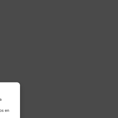
a
s
os en