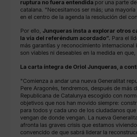
ruptura no fuera entendida
por una parte de
catalana. “Necesitamos ser más; una mayoría i
en el centro de la agenda la resolución del con
Por ello,
Junqueras insta a explorar otros c
la vía del referéndum acordado”.
Para el lí
más garantías y reconocimiento internacional
son viables ni deseables en la medida en que, 
La carta íntegra de Oriol Junqueras, a con
"Comienza a andar una nueva Generalitat rep
Pere Aragonès, tendremos, después de más de
Republicana de Catalunya escogido con norma
objetivos que nos han movido siempre: constru
para todos y cada uno de los ciudadanos que 
vengan de donde vengan. La nueva Generalitat
afronta las graves crisis que estamos viviend
convencido de que sabrá liderar la reconstruc