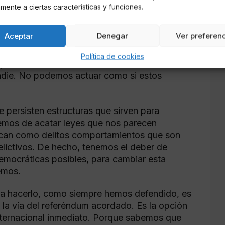
emos que toda la ciudadanía de nuestro país,
mente a ciertas características y funciones.
a un estado independiente en forma de
 del Estado español. Y, legítimamente,
Aceptar
Denegar
Ver preferen
ión del sí. Tenemos derecho a gobernarnos
ado. Tres cuartas partes de la ciudadanía de
Política de cookies
 político existente se resolverá votando en un
adie. No podemos actuar como si estos
persisten estructuras que sirven para
hemos de acatar leyes que nos parecen
ifican como delitos comportamientos que son
lictivos. De hecho, tenemos el deber de
democráticas posibles, para cambiar esta
emos.
ra hacerlo, como siempre hemos defendido, es
, la vía del referéndum acordado. Es la opción
nternacional inmediato. Porque sabemos que