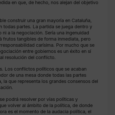
edida en que, de hecho, nos alejan del objetivo
ble construir una gran mayoría en Cataluña,
n todas partes. La partida se juega dentro y
o ni a la negociación. Sería una ingenuidad
rá frutos tangibles de forma inmediata, pero
irresponsabilidad carísima. Por mucho que se
negociación entre gobiernos es un éxito en sí
l resolución del conflicto.
s. Los conflictos políticos que se acaban
dedor de una mesa donde todas las partes
, la que representa los grandes consensos del
nación.
se podrá resolver por vías políticas y
e volver al ámbito de la política, de donde
ra es el momento de la audacia política, el