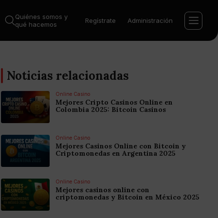
Quiénes somos y
Regístrate
Administración
qué hacemos
Noticias relacionadas
Online Casino
Mejores Cripto Casinos Online en
Colombia 2025: Bitcoin Casinos
Online Casino
Mejores Casinos Online con Bitcoin y
Criptomonedas en Argentina 2025
Online Casino
Mejores casinos online con
criptomonedas y Bitcoin en México 2025