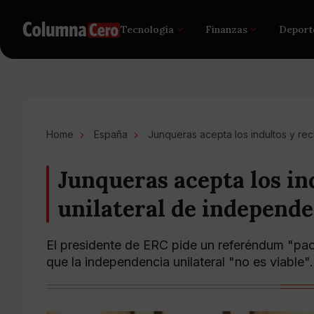
Tecnología
Finanzas
Deport
Home
España
Junqueras acepta los indultos y rec
Junqueras acepta los ind
unilateral de independ
El presidente de ERC pide un referéndum "pac
que la independencia unilateral "no es viable".