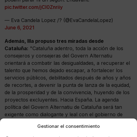
pic.twitter.com/jCl0Znriiy
— Eva Candela Lopez /? (@EvaCandelaLopez)
June 6, 2021
Además, Illa propuso tres miradas desde
Cataluña:
"Cataluña adentro, toda la acción de los
consejeros y consejeras del Govern Alternatiu
orientará a combatir las desigualdades, a recuperar el
talento que hemos dejado escapar, a fortalecer los
servicios públicos, debilitados después de años y años
de recortes, a devenir la punta de lanza de la equidad,
de la prosperidad y de la convivencia, huyendo de los
proyectos excluyentes. Hacia España. La agenda
política del Govern Alternatiu de Cataluña será tan
exigente como dialogante y leal con el gobierno de
España, poniendo el foco en recuperar el papel de
Gestionar el consentimiento
impulso que hasta 2010 había tenido siempre
Cataluña, cooperando con el resto de Comunidades