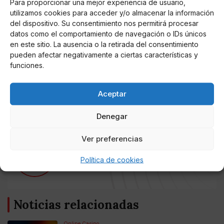
Para proporcionar una mejor experiencia de usuario,
Autónomas, con lealtad y responsabilidad, y
utilizamos cookies para acceder y/o almacenar la información
garantizando poder volver a ser admirada por el resto
del dispositivo. Su consentimiento nos permitirá procesar
datos como el comportamiento de navegación o IDs únicos
de España. Y hacia Europa. Reafirmaremos el
en este sitio. La ausencia o la retirada del consentimiento
europeísmo de Cataluña, a trabajar para que se
pueden afectar negativamente a ciertas características y
recupere nuestro prestigio y estaremos atentos a los
funciones.
foros donde se discute el presente y el futuro de
Cataluña en una Europa más unida, más potente, más
Aceptar
federal y más solidaria".
Denegar
Ver preferencias
AUTOR
Miguel P. Montes
Política de cookies
Noticias relacionadas
Online Casino