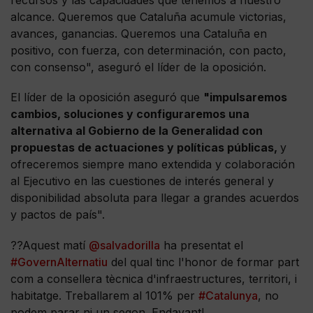
recursos y las capacidades que tenemos a nuestro
alcance. Queremos que Cataluña acumule victorias,
avances, ganancias. Queremos una Cataluña en
positivo, con fuerza, con determinación, con pacto,
con consenso", aseguró el líder de la oposición.
El líder de la oposición aseguró que
"impulsaremos
cambios, soluciones y configuraremos una
alternativa al Gobierno de la Generalidad con
propuestas de actuaciones y políticas públicas,
y
ofreceremos siempre mano extendida y colaboración
al Ejecutivo en las cuestiones de interés general y
disponibilidad absoluta para llegar a grandes acuerdos
y pactos de país".
??Aquest matí
@salvadorilla
ha presentat el
#GovernAlternatiu
del qual tinc l'honor de formar part
com a consellera tècnica d'infraestructures, territori, i
habitatge. Treballarem al 101% per
#Catalunya
, no
podem parar ni un segon. Endavant!