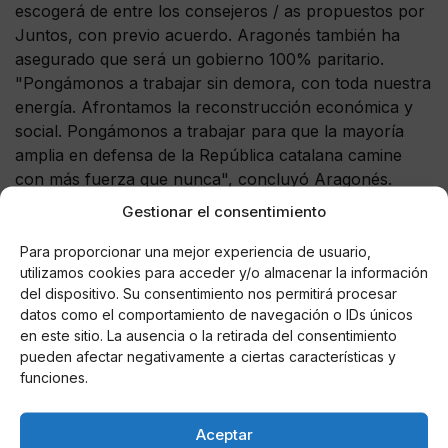
escogerá de entre los consejeros / as propuestos por
Juntos, con previo acuerdo. Aragonés también ha
asegurado que será un gobierno 100% paritario.
"Pongámonos a trabajar sin demora, con toda nuestra
energía. Afrontamos la reconstrucción económica y
social. Pongámonos a trabajar para que la mayoría
amplia en defensa de la República catalana camine
con más fuerza que nunca", concluyó Aragonés.
Gestionar el consentimiento
??[VÍDEO]
@perearagones
: "Ens conjurem a fer una
aposta per la negociació política per resoldre el
Para proporcionar una mejor experiencia de usuario,
conflicte polític amb ???l’amnistia i ??
utilizamos cookies para acceder y/o almacenar la información
del dispositivo. Su consentimiento nos permitirá procesar
l’autodeterminació i alhora defensem la necessitat
datos como el comportamiento de navegación o IDs únicos
d’una ?confrontació cívica i pacífica per forçar l’Estat
en este sitio. La ausencia o la retirada del consentimiento
a acceptar aquesta realitat"
pueden afectar negativamente a ciertas características y
pic.twitter.com/DpJvkVJ8d4
funciones.
— Esquerra Republicana (@Esquerra_ERC)
May 17, 2021
Aceptar