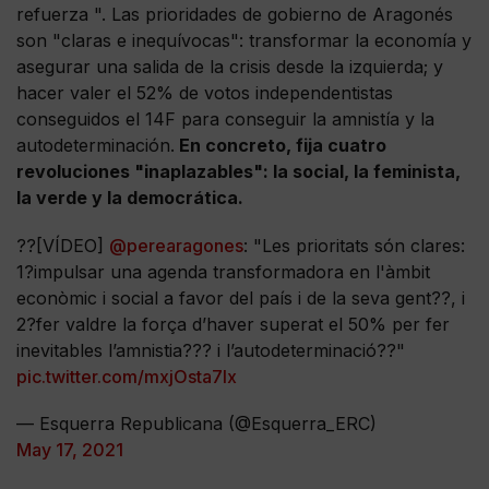
refuerza ". Las prioridades de gobierno de Aragonés
son "claras e inequívocas": transformar la economía y
asegurar una salida de la crisis desde la izquierda; y
hacer valer el 52% de votos independentistas
conseguidos el 14F para conseguir la amnistía y la
autodeterminación.
En concreto, fija cuatro
revoluciones "inaplazables": la social, la feminista,
la verde y la democrática.
??[VÍDEO]
@perearagones
: "Les prioritats són clares:
1?impulsar una agenda transformadora en l'àmbit
econòmic i social a favor del país i de la seva gent??, i
2?fer valdre la força d’haver superat el 50% per fer
inevitables l’amnistia??? i l’autodeterminació??"
pic.twitter.com/mxjOsta7Ix
— Esquerra Republicana (@Esquerra_ERC)
May 17, 2021