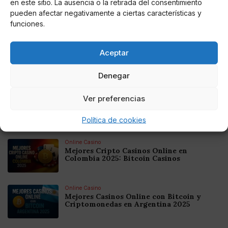
en este sitio. La ausencia o la retirada del consentimiento
promocione su salud a lo largo de toda la vida”.
pueden afectar negativamente a ciertas características y
funciones.
Aceptar
AUTOR
Miguel P. Montes
Denegar
Ver preferencias
Noticias relacionadas
Política de cookies
Online Casino
Mejores Cripto Casinos Online en
Colombia 2025: Bitcoin Casinos
Online Casino
Mejores Casinos Online con Bitcoin y
Criptomonedas en Argentina 2025