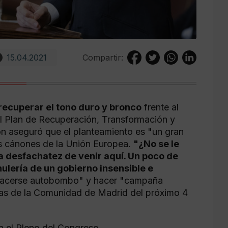
15.04.2021
Compartir:
 recuperar el tono duro y bronco
frente al
el Plan de Recuperación, Transformación y
ción aseguró que el planteamiento es "un gran
s cánones de la Unión Europea.
"¿No se le
a desfachatez de venir aquí. Un poco de
hulería de un gobierno insensible e
 "hacerse autobombo" y hacer "campaña
icas de la Comunidad de Madrid del próximo 4
n el Pleno del Congreso