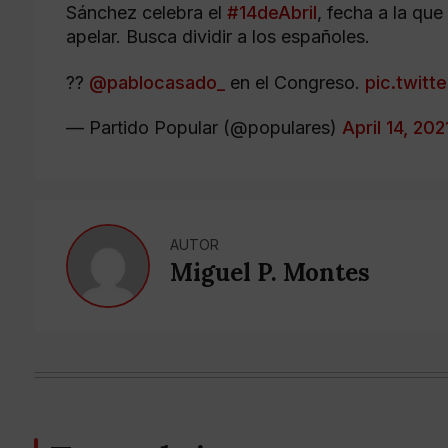
Sánchez celebra el
#14deAbril
, fecha a la que
apelar. Busca dividir a los españoles.
??
@pablocasado_
en el Congreso.
pic.twit
— Partido Popular (@populares)
April 14, 202
AUTOR
Miguel P. Montes