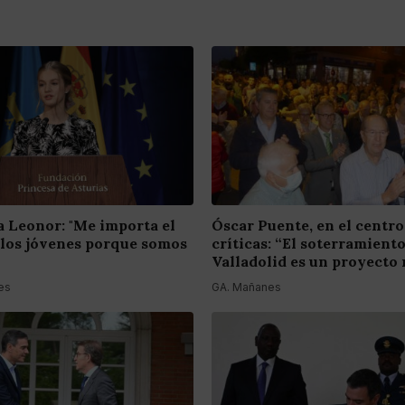
a Leonor: "Me importa el
Óscar Puente, en el centro
 los jóvenes porque somos
críticas: “El soterramient
Valladolid es un proyecto 
es
GA. Mañanes