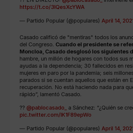
https://t.co/3IQesXcYWA
— Partido Popular (@populares)
April 14, 202
Casado calificó de "mentiras" todos los anunc
del Congreso.
Cuando el presidente se refer
Moncloa, Casado desglosó los siguientes 
hambre, un millón de hogares con todos sus m
ayudas a la dependencia; 30 fallecidos en re
mujeres en paro por la pandemia; seis millon
parados si se cuentan aquellos que están en ER
recuperación. No está haciendo nada para qu
rápido”, lamentó Casado.
??
@pablocasado_
a Sánchez: “¿Quién se cre
pic.twitter.com/IK1F89epWo
— Partido Popular (@populares)
April 14, 202