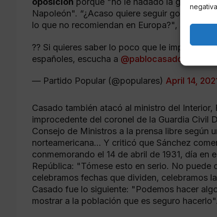
oposición
porque "no le hadado la gana legis
negativa
Napoleón". “¿Acaso quiere seguir gobernando 
lo que no recomiendan en Europa?", se preg
?? Si quieres saber lo poco que le importan a 
españoles, escucha a
@pablocasado_
.
pic.t
— Partido Popular (@populares)
April 14, 202
Casado también atacó al ministro del Interior
improcedente del coronel de la Guardia Civil 
Consejo de Ministros a la prensa libre según u
norteamericana… Y criticó que Sánchez come
conmemorando el 14 de abril de 1931, día en e
República: "Tómese esto en serio. No puede d
celebramos fechas que dividen, celebramos la
Casado fue lo siguiente: "Podemos hacer alg
mostrar a la población que es seguro hacerlo"