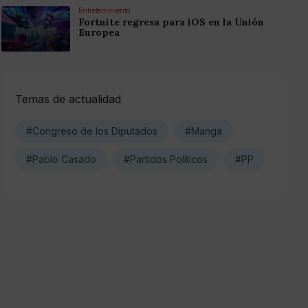
Entretenimiento
Fortnite regresa para iOS en la Unión
Europea
Temas de actualidad
#Congreso de los Diputados
#Manga
#Pablo Casado
#Partidos Políticos
#PP