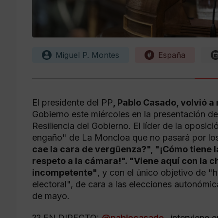
Miguel P. Montes
España
El presidente del PP
, Pablo Casado, volvió a
Gobierno este miércoles en la presentación d
Resiliencia del Gobierno. El líder de la oposi
engaño" de La Moncloa que no pasará por lo
cae la cara de vergüenza?", "¡Cómo tiene l
respeto a la cámara!". "Viene aquí con la c
incompetente"
, y con el único objetivo de
electoral", de cara a las elecciones autonóm
de mayo.
?? EN DIRECTO:
@pablocasado_
interviene e