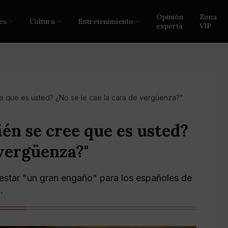
Opinión
Zona
es
Cultura
Entretenimiento
experta
VIP
e que es usted? ¿No se le cae la cara de vergüenza?"
ién se cree que es usted?
 vergüenza?"
estar "un gran engaño" para los españoles de
.