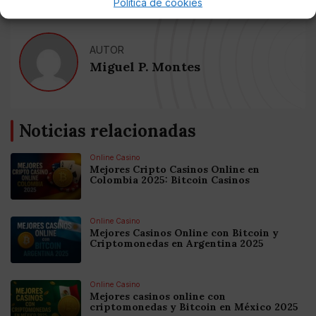
Política de cookies
AUTOR
Miguel P. Montes
Noticias relacionadas
Online Casino
Mejores Cripto Casinos Online en
Colombia 2025: Bitcoin Casinos
Online Casino
Mejores Casinos Online con Bitcoin y
Criptomonedas en Argentina 2025
Online Casino
Mejores casinos online con
criptomonedas y Bitcoin en México 2025