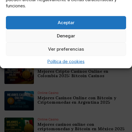
funciones.
AUTOR
Aceptar
Miguel P. Montes
Denegar
Ver preferencias
Noticias relacionadas
Política de cookies
Online Casino
Mejores Cripto Casinos Online en
Colombia 2025: Bitcoin Casinos
Online Casino
Mejores Casinos Online con Bitcoin y
Criptomonedas en Argentina 2025
Online Casino
Mejores casinos online con
criptomonedas y Bitcoin en México 2025