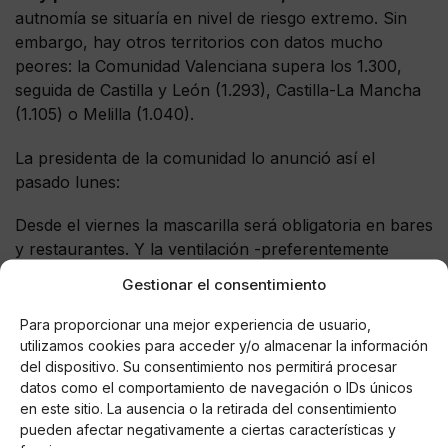
autnomía se situaría en nivel de riesgo extremo. Sin
embargo, hay otros territorios con datos mucho
peores: la Comunidad Valenciana supera los 1.300,
seguida de Castilla y León (1.293), Castilla-La Mancha
(1.105) o Melilla (1.040).
La presidenta de la comunidad lo anunció así el
pasado lunes:
Desde el viernes la mascarilla será obligatoria en bares
y restaurantes. Y la ventilación -preferentemente
natural-, un derecho de los consumidores.
Gestionar el consentimiento
Pronto recuperamos las horas de los toques de
Para proporcionar una mejor experiencia de usuario,
queda. En terrazas las mesas vuelven a 6 comensales.
utilizamos cookies para acceder y/o almacenar la información
del dispositivo. Su consentimiento nos permitirá procesar
— Isabel Díaz Ayuso (@IdiazAyuso)
February 1, 2021
datos como el comportamiento de navegación o IDs únicos
en este sitio. La ausencia o la retirada del consentimiento
pueden afectar negativamente a ciertas características y