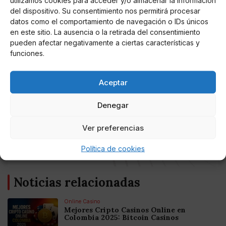
utilizamos cookies para acceder y/o almacenar la información
aparcamiento.
del dispositivo. Su consentimiento nos permitirá procesar
datos como el comportamiento de navegación o IDs únicos
En total, dispondrá de una superficie construida de
en este sitio. La ausencia o la retirada del consentimiento
3.207 metros cuadrados distribuida en dos plantas
pueden afectar negativamente a ciertas características y
sobre rasante y un semisótano. Las obras han sido
funciones.
adjudicadas a la empresa Seranco, por un total de
4.373.182 euros y un plazo de ejecución de 20 meses.
Aceptar
Denegar
AUTOR
Ver preferencias
Miguel P. Montes
Política de cookies
Noticias relacionadas
Online Casino
Mejores Cripto Casinos Online en
Colombia 2025: Bitcoin Casinos