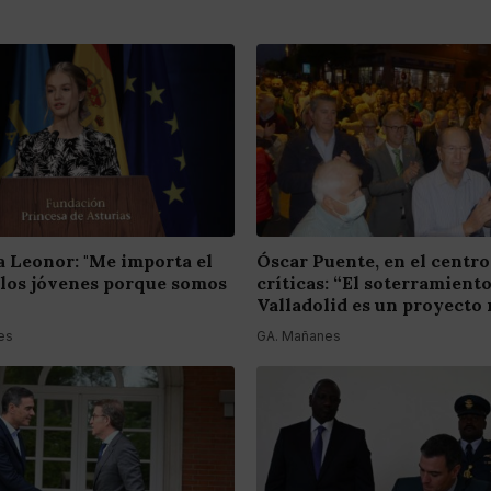
a Leonor: "Me importa el
Óscar Puente, en el centro
 los jóvenes porque somos
críticas: “El soterramient
Valladolid es un proyecto 
es
GA. Mañanes