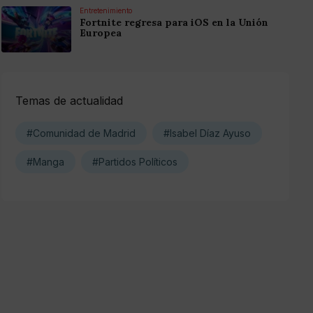
Entretenimiento
Fortnite regresa para iOS en la Unión
Europea
Temas de actualidad
#Comunidad de Madrid
#Isabel Díaz Ayuso
#Manga
#Partidos Políticos