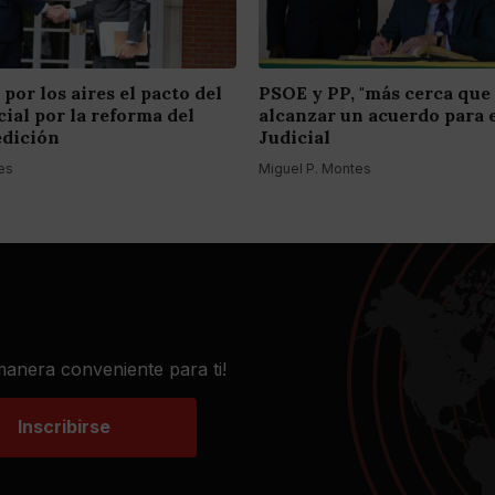
 por los aires el pacto del
PSOE y PP, "más cerca que
ial por la reforma del
alcanzar un acuerdo para 
edición
Judicial
es
Miguel P. Montes
 manera conveniente para ti!
Inscribirse