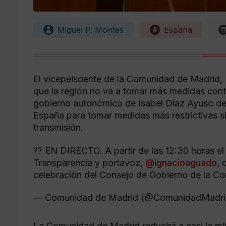
Miguel P. Montes
España
El vicepeisdente de la Comunidad de Madrid,
que la región no va a tomar más medidas contr
gobierno autonómico de Isabel Díaz Ayuso dejó
España para tomar medidas más restrictivas si 
transmisión.
?? EN DIRECTO. A partir de las 12:30 horas el
Transparencia y portavoz,
@ignacioaguado
, 
celebración del Consejo de Gobierno de la 
— Comunidad de Madrid (@ComunidadMadr
La Comunidad de Madrid reducirá a casi la mit