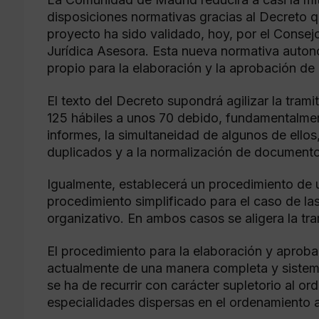
disposiciones normativas gracias al Decreto q
proyecto ha sido validado, hoy, por el Consej
Jurídica Asesora. Esta nueva normativa auton
propio para la elaboración y la aprobación de 
El texto del Decreto supondrá agilizar la tram
125 hábiles a unos 70 debido, fundamentalmen
informes, la simultaneidad de algunos de ellos
duplicados y a la normalización de documento
Igualmente, establecerá un procedimiento de u
procedimiento simplificado para el caso de la
organizativo. En ambos casos se aligera la tr
El procedimiento para la elaboración y aprob
actualmente de una manera completa y sistem
se ha de recurrir con carácter supletorio al or
especialidades dispersas en el ordenamiento