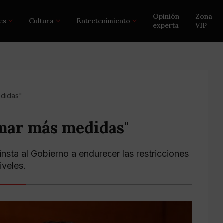
Opinión
Zona
es
Cultura
Entretenimiento
experta
VIP
edidas"
mar más medidas"
nsta al Gobierno a endurecer las restricciones
iveles.