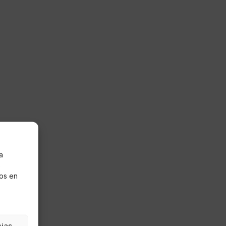
a
s
os en
cias