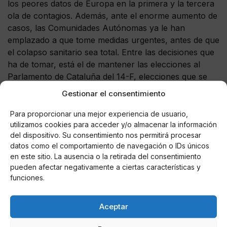
los peores datos de Europa en la primera y la tercera
ola de contagios. Además, ante el enorme aumento de
casos, las Comunidades Autónomas ya le han
emplazado a que tome medidas urgentes, antes de que
el colapso sanitario sea total. Entre las decisiones que
ha de tomar, está el de mantener las elecciones al
Parlamento de Cataluña del 14-F, elecciones que se
mantienen de forma cautelar hasta el 8F por el TSJC,
Gestionar el consentimiento
que dará respuesta definitiva a no ser que sean
anuladas por las medidas sanitarias.
Para proporcionar una mejor experiencia de usuario,
utilizamos cookies para acceder y/o almacenar la información
del dispositivo. Su consentimiento nos permitirá procesar
datos como el comportamiento de navegación o IDs únicos
en este sitio. La ausencia o la retirada del consentimiento
AUTOR
pueden afectar negativamente a ciertas características y
Jorge De Arlanza
funciones.
Aceptar
Noticias relacionadas