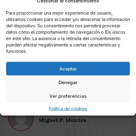
Gestionar el consentimiento
comprende los municipios de Torrelodones y Hoyo de
Manzanares.
Para proporcionar una mejor experiencia de usuario,
utilizamos cookies para acceder y/o almacenar la información
También se mantienen siete días más las limitaciones
del dispositivo. Su consentimiento nos permitirá procesar
de entrada y salida en las siguientes localidades que no
datos como el comportamiento de navegación o IDs únicos
coinciden con una zona básica de salud: Fuente el
en este sitio. La ausencia o la retirada del consentimiento
Saz, San Agustín de Guadalix, El Molar, Pedrezuela,
pueden afectar negativamente a ciertas características y
funciones.
La Cabrera, Arroyomolinos, Talamanca del Jarama,
Valdeolmos-Alapardo, Collado Mediano, Becerril de la
Sierra, Cadalso de los Vidrios, Campo Real, Titulcia,
Aceptar
Velilla de San Antonio, Ciempozuelos, Navalcarnero,
Algete, Mejorada del Campo y Villarejo de Salvanés.
Denegar
Ver preferencias
Política de cookies
AUTOR
Miguel P. Montes