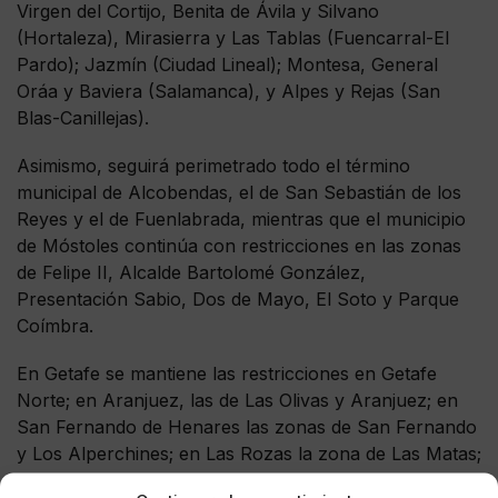
Virgen del Cortijo, Benita de Ávila y Silvano
(Hortaleza), Mirasierra y Las Tablas (Fuencarral-El
Pardo); Jazmín (Ciudad Lineal); Montesa, General
Oráa y Baviera (Salamanca), y Alpes y Rejas (San
Blas-Canillejas).
Asimismo, seguirá perimetrado todo el término
municipal de Alcobendas, el de San Sebastián de los
Reyes y el de Fuenlabrada, mientras que el municipio
de Móstoles continúa con restricciones en las zonas
de Felipe II, Alcalde Bartolomé González,
Presentación Sabio, Dos de Mayo, El Soto y Parque
Coímbra.
En Getafe se mantiene las restricciones en Getafe
Norte; en Aranjuez, las de Las Olivas y Aranjuez; en
San Fernando de Henares las zonas de San Fernando
y Los Alperchines; en Las Rozas la zona de Las Matas;
y asimismo se mantiene la zona de Torrelodones, que