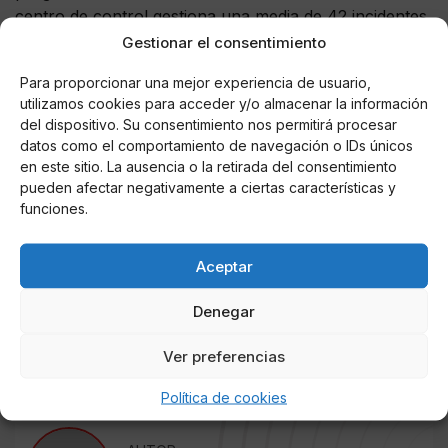
centro de control gestiona una media de 42 incidentes
al día en la red.
Gestionar el consentimiento
Garrido ha informado de que hoy la red de transporte
Para proporcionar una mejor experiencia de usuario,
utilizamos cookies para acceder y/o almacenar la información
público de la Comunidad ha recuperado la normalidad,
del dispositivo. Su consentimiento nos permitirá procesar
una vez que la EMT ha restablecido su servicio
datos como el comportamiento de navegación o IDs únicos
habitual. Metro de Madrid funciona sin incidencias con
en este sitio. La ausencia o la retirada del consentimiento
toda la tabla de trenes y empieza a registrar unos
pueden afectar negativamente a ciertas características y
niveles de demanda que se van aproximando a los
funciones.
previos al temporal. En la hora punta de hoy martes,
entre las 6 y las 8 de la mañana, han utilizado el
Aceptar
suburbano madrileño casi 121 viajeros, lo que supone
un 11% menos que la semana pasada, cuando era
Denegar
prácticamente la única alternativa de transporte
público en la región.
Ver preferencias
Política de cookies