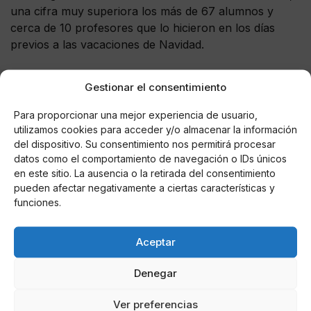
una cifra muy superiora los más de 67 alumnos y
cerca de 10 profesores que lo hicieron en los días
previos a las vacaciones de Navidad.
Gestionar el consentimiento
Para proporcionar una mejor experiencia de usuario,
AUTOR
utilizamos cookies para acceder y/o almacenar la información
Miguel P. Montes
del dispositivo. Su consentimiento nos permitirá procesar
datos como el comportamiento de navegación o IDs únicos
en este sitio. La ausencia o la retirada del consentimiento
pueden afectar negativamente a ciertas características y
Noticias relacionadas
funciones.
Online Casino
Mejores Cripto Casinos Online en
Aceptar
Colombia 2025: Bitcoin Casinos
Denegar
Online Casino
Mejores Casinos Online con Bitcoin y
Ver preferencias
Criptomonedas en Argentina 2025