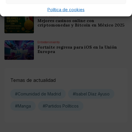
Política de cookies
Online Casino
Mejores casinos online con
criptomonedas y Bitcoin en México 2025
Entretenimiento
Fortnite regresa para iOS en la Unión
Europea
Temas de actualidad
#Comunidad de Madrid
#Isabel Díaz Ayuso
#Manga
#Partidos Políticos