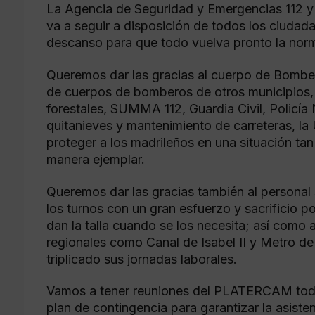
La Agencia de Seguridad y Emergencias 112 y
va a seguir a disposición de todos los ciudad
descanso para que todo vuelva pronto la norm
Queremos dar las gracias al cuerpo de Bombe
de cuerpos de bomberos de otros municipios, v
forestales, SUMMA 112, Guardia Civil, Policía N
quitanieves y mantenimiento de carreteras, la
proteger a los madrileños en una situación ta
manera ejemplar.
Queremos dar las gracias también al personal 
los turnos con un gran esfuerzo y sacrificio p
dan la talla cuando se los necesita; así com
regionales como Canal de Isabel II y Metro d
triplicado sus jornadas laborales.
Vamos a tener reuniones del PLATERCAM todo
plan de contingencia para garantizar la asisten