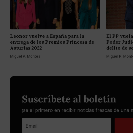
Leonor vuelve a España para la
El PP vuela
entrega de los Premios Princesa de
Poder Judic
Asturias 2022
delito de s
Miguel P. Montes
Miguel P. Mont
Suscríbete al boletín
¡sé el primero en recibir noticias frescas de una