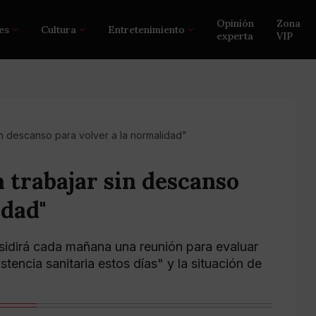
Opinión
Zona
es
Cultura
Entretenimiento
experta
VIP
in descanso para volver a la normalidad"
a trabajar sin descanso
idad"
sidirá cada mañana una reunión para evaluar
stencia sanitaria estos días" y la situación de