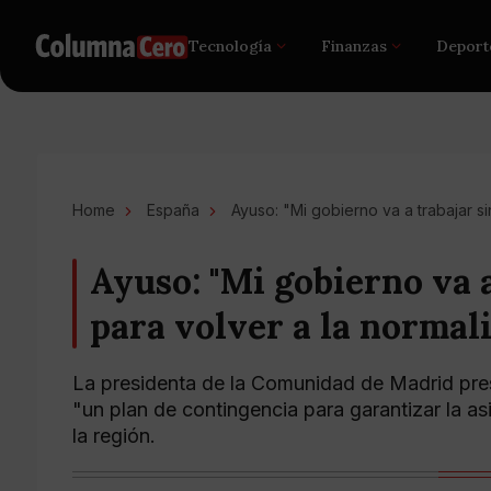
Tecnología
Finanzas
Deport
Home
España
Ayuso: "Mi gobierno va a trabajar s
Ayuso: "Mi gobierno va 
para volver a la normal
La presidenta de la Comunidad de Madrid pre
"un plan de contingencia para garantizar la asi
la región.