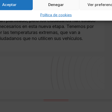
ajas.
Aceptar
Denegar
Ver preferen
ncia y su comprensión, no se ha podido llegar
Política de cookies
an planteado, pero los ciudadanos han estado
 necesarios en esta nueva etapa. Tenemos por
r las temperaturas extremas, que van a
ciudadanos que no utilicen sus vehículos.