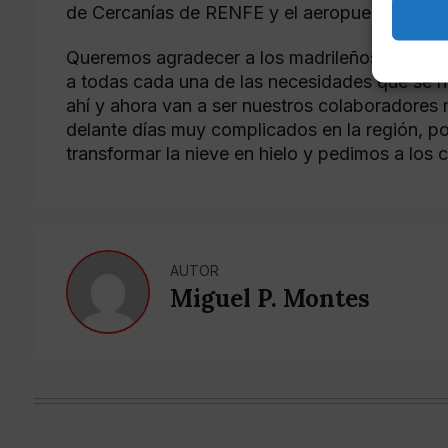
de Cercanías de RENFE y el aeropuerto de Bar
Queremos agradecer a los madrileños su pacie
a todas cada una de las necesidades que se h
ahí y ahora van a ser nuestros colaboradores
delante días muy complicados en la región, po
transformar la nieve en hielo y pedimos a los 
AUTOR
Miguel P. Montes