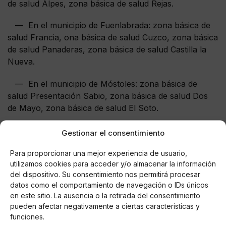
de salud Alpes, zona básica de salud Rejas.
— En el municipio de Fuenlabrada: zona básica de
salud Francia, ona básica de salud Cuzco, zona básica
de salud Panaderas, zona básica de salud Castilla la
Nueva.
— En el municipio de Móstoles: zona básica de
salud Presentación Sabio, zona básica de salud Dos
de Mayo, zona básica de salud El Soto.
— En el municipio de Rivas-Vaciamadrid:
Gestionar el consentimiento
• Zona básica de salud Rivas La Paz.
Para proporcionar una mejor experiencia de usuario,
utilizamos cookies para acceder y/o almacenar la información
— El municipio de Alcobendas, que comprende la
del dispositivo. Su consentimiento nos permitirá procesar
zona básica de salud Alcobendas- Chopera, la zona
datos como el comportamiento de navegación o IDs únicos
en este sitio. La ausencia o la retirada del consentimiento
básica de salud Miraflores, la zona básica de salud
pueden afectar negativamente a ciertas características y
Valdelasfuen- tes, la zona básica de salud La Moraleja,
funciones.
siendo posible el acceso hacia la zona pe-